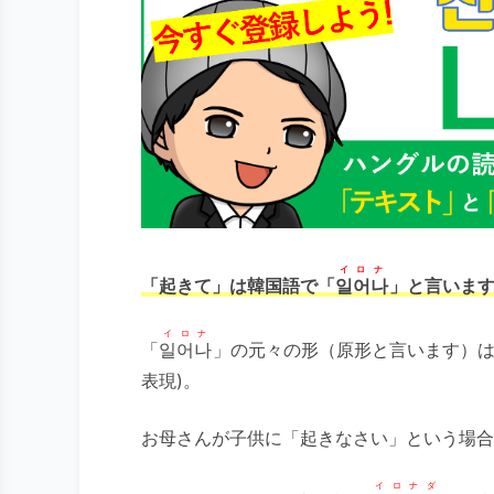
イロナ
「起きて」は韓国語で「
일어나
」と言いま
イロナ
「
일어나
」の元々の形（原形と言います）
表現)。
お母さんが子供に「起きなさい」という場合
イロナダ