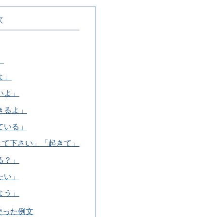
次
」
よ」
いよ」
きるよ」
ている」
きて下さい」「起きて」
る？」
たい」
よう」
使った例文