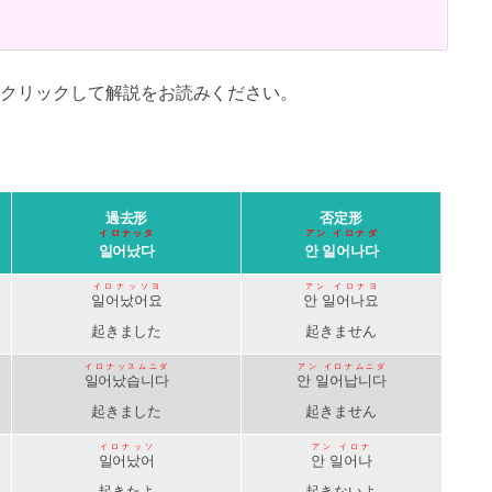
クリックして解説をお読みください。
。
過去形
否定形
イロナッタ
アン イロナダ
일어났다
안 일어나다
イロナッソヨ
アン イロナヨ
일어났어요
안 일어나요
起きました
起きません
イロナッスムニダ
アン イロナムニダ
일어났습니다
안 일어납니다
起きました
起きません
イロナッソ
アン イロナ
일어났어
안 일어나
起きたよ
起きないよ