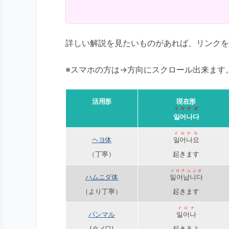
詳しい解説を見たいものがあれば、リンクを
※スマホの方は→方向にスクロール出来ます
活用形
現在形
イロナダ
일어나다
イロナヨ
ヘヨ体
일어나요
（丁寧）
起きます
イロナムニダ
ハムニダ体
일어납니다
（より丁寧）
起きます
イロナ
パンマル
일어나
(タメ口)
起きるよ