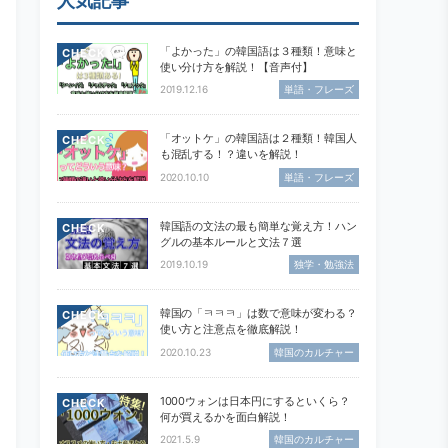
人気記事
「よかった」の韓国語は３種類！意味と
CHECK
使い分け方を解説！【音声付】
2019.12.16
単語・フレーズ
「オットケ」の韓国語は２種類！韓国人
CHECK
も混乱する！？違いを解説！
2020.10.10
単語・フレーズ
韓国語の文法の最も簡単な覚え方！ハン
CHECK
グルの基本ルールと文法７選
2019.10.19
独学・勉強法
韓国の「ㅋㅋㅋ」は数で意味が変わる？
CHECK
使い方と注意点を徹底解説！
2020.10.23
韓国のカルチャー
1000ウォンは日本円にするといくら？
CHECK
何が買えるかを面白解説！
2021.5.9
韓国のカルチャー