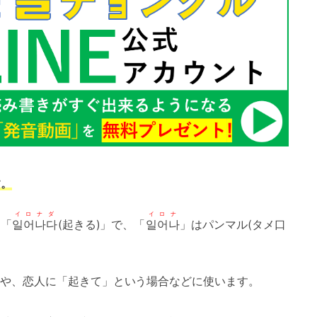
す。
イロナダ
イロナ
は「
일어나다
(起きる)」で、「
일어나
」はパンマル(タメ口
や、恋人に「起きて」という場合などに使います。