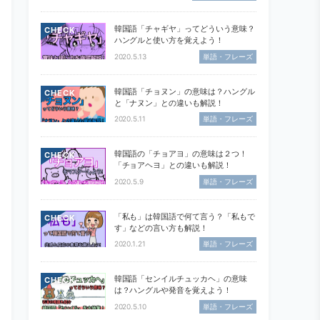
韓国語「チャギヤ」ってどういう意味？
CHECK
ハングルと使い方を覚えよう！
2020.5.13
単語・フレーズ
韓国語「チョヌン」の意味は？ハングル
CHECK
と「ナヌン」との違いも解説！
2020.5.11
単語・フレーズ
韓国語の「チョアヨ」の意味は２つ！
CHECK
「チョアヘヨ」との違いも解説！
2020.5.9
単語・フレーズ
「私も」は韓国語で何て言う？「私もで
CHECK
す」などの言い方も解説！
2020.1.21
単語・フレーズ
韓国語「センイルチュッカヘ」の意味
CHECK
は？ハングルや発音を覚えよう！
2020.5.10
単語・フレーズ