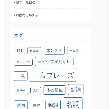
独学・勉強法
韓国のカルチャー
タグ
エンタメ
BTS
ヘヨ体
pickup
ㅂピウプ変則活用
マシッソヨ
一言フレーズ
一覧
副詞
体の部位
乗り物
人気
名詞
動詞
助詞
動物