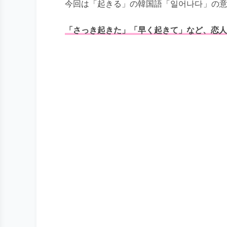
今回は「起きる」の韓国語「
일어나다
」の
「さっき起きた」「早く起きて」など、恋人