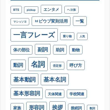
エンタメ
BTS
ヘヨ体
pickup
一覧
ㅂピウプ変則活用
マシッソヨ
一言フレーズ
乗り物
人気
副詞
助詞
体の部位
動物
名詞
動詞
呼び方
否定形
基本動詞
基本名詞
基本形容詞
学校関連
天体関連
挨拶
形容詞
家族
接続詞
数詞