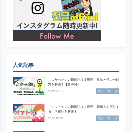
人気記事
「よかった」の韓国語は３種類！意味と使い分け
CHECK
方を解説！【音声付】
2019.12.16
単語・フレーズ
「オットケ」の韓国語は２種類！韓国人も混乱す
CHECK
る！？違いを解説！
2020.10.10
単語・フレーズ