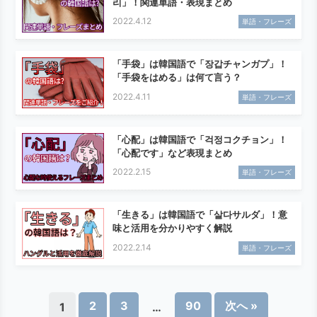
리」！関連単語・表現まとめ
2022.4.12
単語・フレーズ
「手袋」は韓国語で「장갑チャンガプ」！
「手袋をはめる」は何て言う？
2022.4.11
単語・フレーズ
「心配」は韓国語で「걱정コクチョン」！
「心配です」など表現まとめ
2022.2.15
単語・フレーズ
「生きる」は韓国語で「살다サルダ」！意
味と活用を分かりやすく解説
2022.2.14
単語・フレーズ
2
3
90
次へ »
1
…