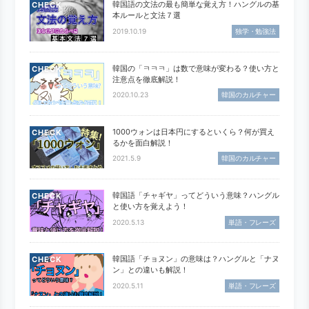
韓国語の文法の最も簡単な覚え方！ハングルの基
CHECK
本ルールと文法７選
2019.10.19
独学・勉強法
韓国の「ㅋㅋㅋ」は数で意味が変わる？使い方と
CHECK
注意点を徹底解説！
2020.10.23
韓国のカルチャー
1000ウォンは日本円にするといくら？何が買え
CHECK
るかを面白解説！
2021.5.9
韓国のカルチャー
韓国語「チャギヤ」ってどういう意味？ハングル
CHECK
と使い方を覚えよう！
2020.5.13
単語・フレーズ
韓国語「チョヌン」の意味は？ハングルと「ナヌ
CHECK
ン」との違いも解説！
2020.5.11
単語・フレーズ