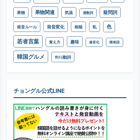
果物関連
疑問詞
果物
気温
漢数詞
色
発音変化
発音ルール
相槌
私
若者言葉
趣味
覚え方
連音化
韓単語
韓国グルメ
하다動詞
チョングル公式LINE