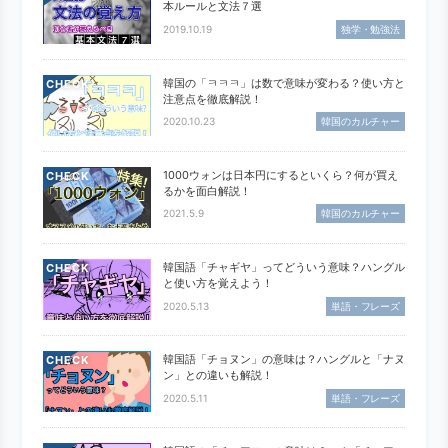
本ルールと文法７選
2019.10.19
独学・勉強法
韓国の「ㅋㅋㅋ」は数で意味が変わる？使い方と
CHECK
注意点を徹底解説！
2020.10.23
韓国のカルチャー
1000ウォンは日本円にするといくら？何が買え
CHECK
るかを面白解説！
2021.5.9
韓国のカルチャー
韓国語「チャギヤ」ってどういう意味？ハングル
CHECK
と使い方を覚えよう！
2020.5.13
単語・フレーズ
韓国語「チョヌン」の意味は？ハングルと「ナヌ
CHECK
ン」との違いも解説！
2020.5.11
単語・フレーズ