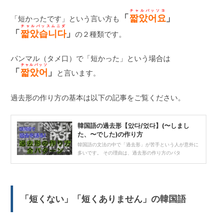
チャルバッソヨ
「
짧았어요
」
「短かったです」という言い方も
チャルバッスムニダ
「
짧았습니다
」
の２種類です。
パンマル（タメ口）で「短かった」という場合は
チャルバッソ
「
짧았어
」
と言います。
過去形の作り方の基本は以下の記事をご覧ください。
韓国語の過去形【았다/었다】(〜しまし
た、〜でした)の作り方
韓国語の文法の中で「過去形」が苦手という人が意外に
多いです。 その理由は、過去形の作り方のパタ
「短くない」「短くありません」の韓国語