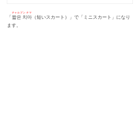
チャルブン チマ
「
짧은 치마
（短いスカート）」で「ミニスカート」になり
ます。