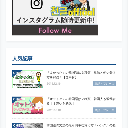
人気記事
「よかった」の韓国語は３種類！意味と使い分け
CHECK
方を解説！【音声付】
2019.12.16
単語・フレーズ
「オットケ」の韓国語は２種類！韓国人も混乱す
CHECK
る！？違いを解説！
2020.10.10
単語・フレーズ
韓国語の文法の最も簡単な覚え方！ハングルの基
CHECK