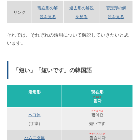
現在形の解
過去形の解説
否定形の解
リンク
説を見る
を見る
説を見る
それでは、それぞれの活用について解説していきたいと思
います。
「短い」「短いです」の韓国語
活用形
現在形
チャルタ
짧다
チャルバヨ
ヘヨ体
짧아요
（丁寧）
短いです
チャルスムニダ
ハムニダ体
짧습니다