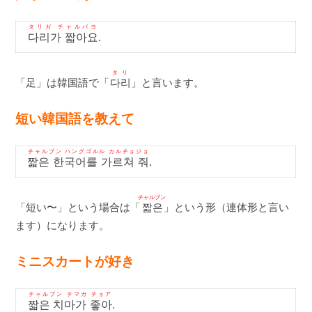
タリガ チャルバヨ
다리가 짧아요
.
タリ
「足」は韓国語で「
다리
」と言います。
短い韓国語を教えて
チャルブン ハングゴルル カルチョジョ
짧은 한국어를 가르쳐 줘
.
チャルブン
「短い〜」という場合は「
짧은
」という形（連体形と言い
ます）になります。
ミニスカートが好き
チャルブン チマガ チョア
짧은 치마가 좋아
.