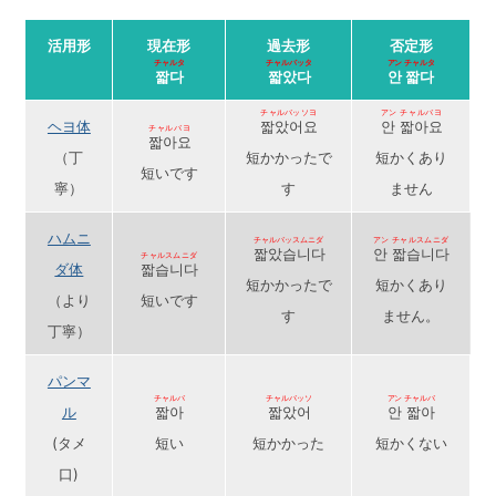
活用形
現在形
過去形
否定形
チャルタ
チャルバッタ
アン チャルタ
짧다
짧았다
안 짧다
チャルバッソヨ
アン チャルバヨ
ヘヨ体
짧았어요
안 짧아요
チャルバヨ
짧아요
（丁
短かかったで
短かくあり
短いです
寧）
す
ません
ハムニ
チャルバッスムニダ
アン チャルスムニダ
짧았습니다
안 짧습니다
チャルスムニダ
ダ体
짧습니다
短かかったで
短かくあり
（より
短いです
す
ません。
丁寧）
パンマ
チャルバ
チャルバッソ
アン チャルバ
ル
짧아
짧았어
안 짧아
(タメ
短い
短かかった
短かくない
口)