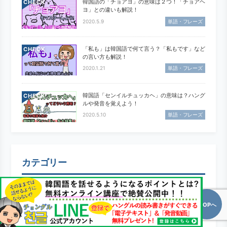
韓国語の「チョアヨ」の意味は２つ！「チョアヘ
CHECK
ヨ」との違いも解説！
2020.5.9
単語・フレーズ
「私も」は韓国語で何て言う？「私もです」など
CHECK
の言い方も解説！
2020.1.21
単語・フレーズ
韓国語「センイルチュッカヘ」の意味は？ハング
CHECK
ルや発音を覚えよう！
2020.5.10
単語・フレーズ
カテゴリー
単語・フレーズ
TOPへ
基礎・文法