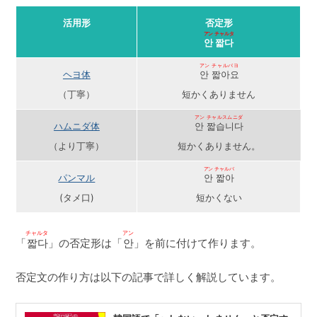
活用形
否定形
アン チャルタ
안 짧다
アン チャルバヨ
ヘヨ体
안 짧아요
（丁寧）
短かくありません
アン チャルスムニダ
ハムニダ体
안 짧습니다
（より丁寧）
短かくありません。
アン チャルバ
パンマル
안 짧아
(タメ口)
短かくない
チャルタ
アン
「
짧다
」の否定形は「
안
」を前に付けて作ります。
否定文の作り方は以下の記事で詳しく解説しています。