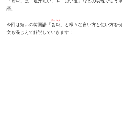
「
짧다
」は「足が短い」や「短い髪」などの表現で使う単
語。
チャルタ
今回は短いの韓国語「
짧다
」と様々な言い方と使い方を例
文も混じえて解説していきます！