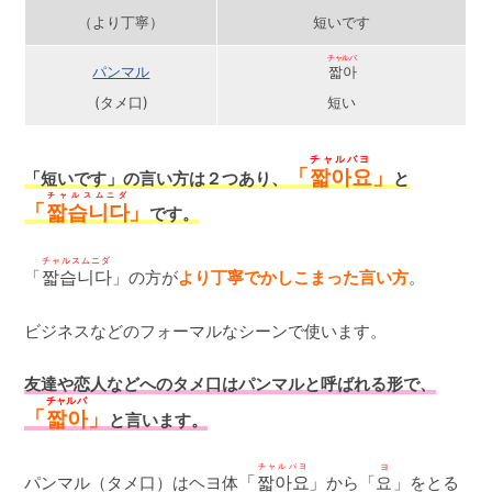
（より丁寧）
短いです
チャルバ
パンマル
짧아
(タメ口)
短い
チャルバヨ
「
짧아요
」
「短いです」の言い方は２つあり、
と
チャルスムニダ
「
짧습니다
」
です。
チャルスムニダ
짧습니다
「
」の方が
より丁寧でかしこまった言い方
。
ビジネスなどのフォーマルなシーンで使います。
友達や恋人などへのタメ口はパンマルと呼ばれる形で、
チャルバ
「
짧아
」
と言います。
チャルバヨ
ヨ
「
짧아요
」
パンマル（タメ口）はヘヨ体
から「
요
」をとる