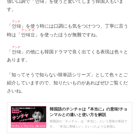
強い口調で「
안돼
」を使うと驚いてしまう韓国人もいま
す。
アンデ
「
안돼
」を使う時には口調にも気をつけつつ、丁寧に言う
アンデヨ
時は「
안돼요
」を使ったほうが無難ですね。
アンデ
「
안돼
」の他にも韓国ドラマで良く出てくる表現は色々と
あります。
「知ってそうで知らない韓単語シリーズ」として色々とご
紹介していますので、知りたいものがあればぜひご覧くだ
さいね。
韓国語のチンチャは『本当に』の意味!チョ
ンマルとの違いと使い方を解説
韓国語の「チンチャ」は「本当に」という意味の単語で
す。 「本当に美味しい」といったような表現に