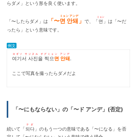
らダメ」という形を良く使います。
ミョン アンデ
ミョン
「〜
면 안돼
」
「〜したらダメ」は
で、「
면
」は「〜だ
ったら」という意味です。
例文
ヨギソ サジヌル チグミョン アンデ
여기서 사진을 찍으
면 안돼
.
ここで写真を撮ったらダメだよ
「〜にもならない」の「〜ド アンデ」(否定)
テダ
続いて「
되다
」のもう一つの意味である「〜になる」を否
定して「〜にならない」という意味で使う場合。