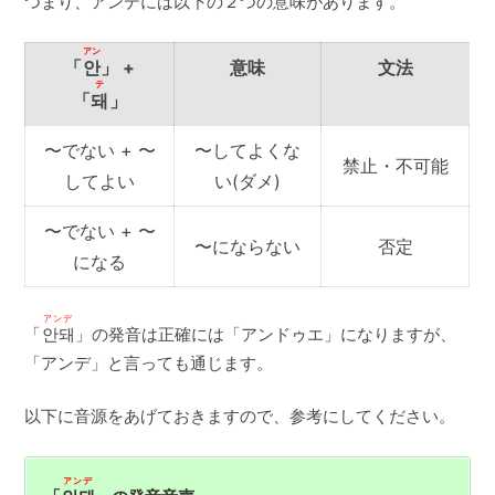
つまり、アンデには以下の２つの意味があります。
アン
「
안
」 +
意味
文法
テ
「
돼
」
〜でない + 〜
〜してよくな
禁止・不可能
してよい
い(ダメ)
〜でない + 〜
〜にならない
否定
になる
アンデ
「
안돼
」の発音は正確には「アンドゥエ」になりますが、
「アンデ」と言っても通じます。
以下に音源をあげておきますので、参考にしてください。
アンデ