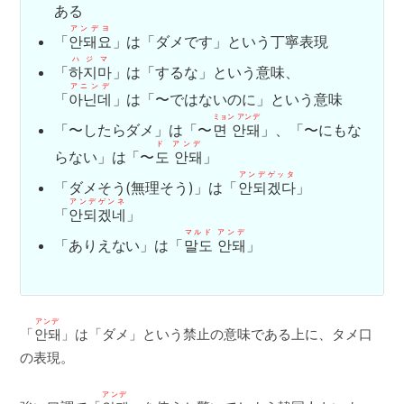
ある
アンデヨ
「
안돼요
」は「ダメです」という丁寧表現
ハジマ
「
하지마
」は「するな」という意味、
アニンデ
「
아닌데
」は「〜ではないのに」という意味
ミョン アンデ
「〜したらダメ」は「〜
면 안돼
」、「〜にもな
ド アンデ
らない」は「〜
도 안돼
」
アンデゲッタ
「ダメそう(無理そう)」は「
안되겠다
」
アンデゲンネ
「
안되겠네
」
マルド アンデ
「ありえない」は「
말도 안돼
」
アンデ
「
안돼
」は「ダメ」という禁止の意味である上に、タメ口
の表現。
アンデ