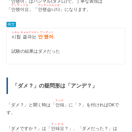
「
안됐어
」はパンマル(タメ口)で、丁寧な表現は
アンデッソヨ
アンデッスムニダ
「
안됐어요
」「
안됐습니다
」になります。
例文
シホム キョルグァヌン アンデッソ
시험 결과는
안 됐어
.
試験の結果はダメだった
「ダメ？」の疑問形は「アンデ？」
アンデ
「ダメ？」と聞く時は「
안돼
」に「？」を付ければOKで
す。
アンデヨ
「ダメですか？」は「
안돼요
？」、「ダメだった？」は