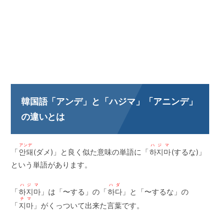
韓国語「アンデ」と「ハジマ」「アニンデ」
の違いとは
アンデ
ハジマ
「
안돼
(ダメ)」と良く似た意味の単語に「
하지마
(するな)」
という単語があります。
ハジマ
ハダ
「
하지마
」は「〜する」の「
하다
」と「〜するな」の
チマ
「
지마
」がくっついて出来た言葉です。