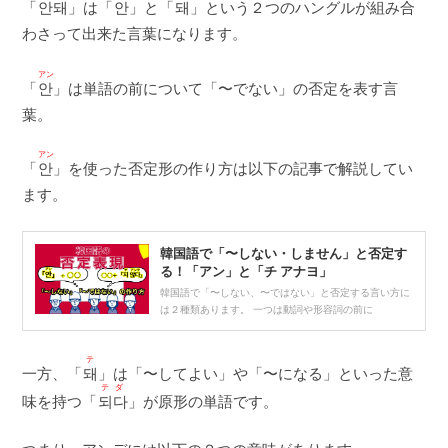
「
안돼
」は「
안
」と「
돼
」という２つのハングルが組み合
わさって出来た言葉になります。
アン
「
안
」は単語の前について「〜でない」の否定を表す言
葉。
アン
「
안
」を使った否定形の作り方は以下の記事で解説してい
ます。
韓国語で「〜しない・しません」と否定す
る！「アン」と「チ アナヨ」
韓国語で「〜しない、〜ではない」と否定する言い方に
は２種類あります。 一つは動詞や形容詞の前に
テ
一方、「
돼
」は「〜してよい」や「〜になる」といった意
テダ
味を持つ「
되다
」が原形の単語です。