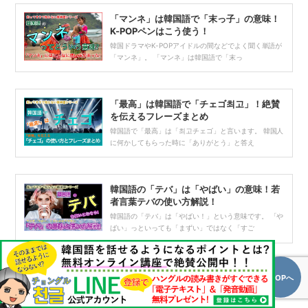
「マンネ」は韓国語で「末っ子」の意味！
K-POPペンはこう使う！
韓国ドラマやK-POPアイドルの間などでよく聞く単語が
「マンネ」。 「マンネ」は韓国語で「末っ
「最高」は韓国語で「チェゴ최고」！絶賛
を伝えるフレーズまとめ
韓国語で「最高」は「최고チェゴ」と言います。 韓国人
に何かしてもらった時に「ありがとう」と答え
韓国語の「テバ」は「やばい」の意味！若
者言葉テバの使い方解説！
韓国語の「テバ」は「やばい！」という意味です。 「や
ばい」っといっても「まずい」ではなく「すご
TOPへ