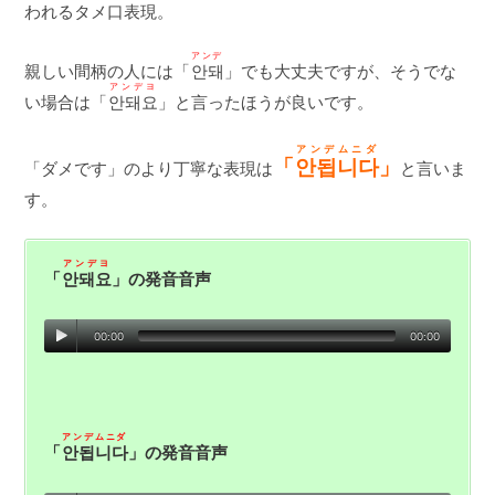
われるタメ口表現。
アンデ
親しい間柄の人には「
안돼
」でも大丈夫ですが、そうでな
アンデヨ
い場合は「
안돼요
」と言ったほうが良いです。
アンデムニダ
「
안됩니다
」
「ダメです」のより丁寧な表現は
と言いま
す。
アンデヨ
「
안돼요
」の発音音声
00:00
00:00
アンデムニダ
「
안됩니다
」の発音音声