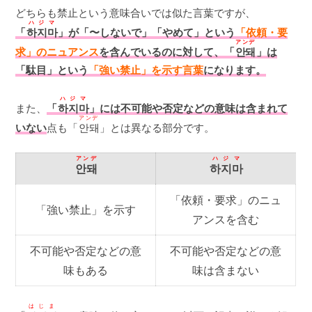
どちらも禁止という意味合いでは似た言葉ですが、
ハジマ
「
하지마
」が「〜しないで」「やめて」という
「依頼・要
アンデ
求」のニュアンス
を含んでいるのに対して、「
안돼
」は
「駄目」という
「強い禁止」を示す言葉
になります。
ハジマ
また、
「
하지마
」には不可能や否定などの意味は含まれて
アンデ
いない
点も「
안돼
」とは異なる部分です。
アンデ
ハジマ
안돼
하지마
「依頼・要求」のニュ
「強い禁止」を示す
アンスを含む
不可能や否定などの意
不可能や否定などの意
味もある
味は含まない
はじま