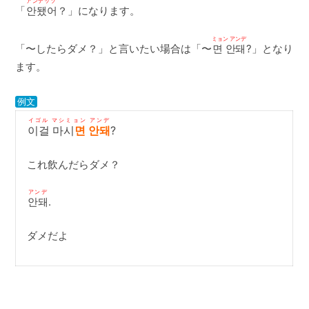
アンデッソ
「
안됐어
？」になります。
ミョン アンデ
「〜したらダメ？」と言いたい場合は「〜
면 안돼
?」となり
ます。
例文
イゴル マシミョン アンデ
이걸 마시
면 안돼
?
これ飲んだらダメ？
アンデ
안돼
.
ダメだよ