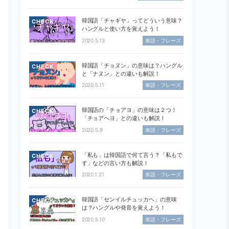
韓国語「チャギヤ」ってどういう意味？
CHECK
ハングルと使い方を覚えよう！
2020.5.13
単語・フレーズ
韓国語「チョヌン」の意味は？ハングル
CHECK
と「ナヌン」との違いも解説！
2020.5.11
単語・フレーズ
韓国語の「チョアヨ」の意味は２つ！
CHECK
「チョアヘヨ」との違いも解説！
2020.5.9
単語・フレーズ
「私も」は韓国語で何て言う？「私もで
CHECK
す」などの言い方も解説！
2020.1.21
単語・フレーズ
韓国語「センイルチュッカヘ」の意味
CHECK
は？ハングルや発音を覚えよう！
2020.5.10
単語・フレーズ