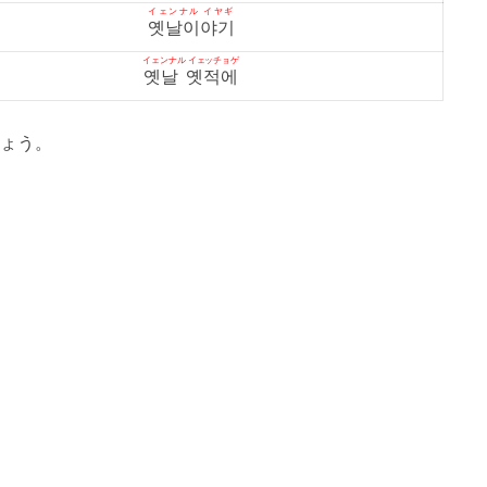
イェンナル イヤギ
옛날이야기
イェンナル イェッチョゲ
옛날 옛적에
ょう。