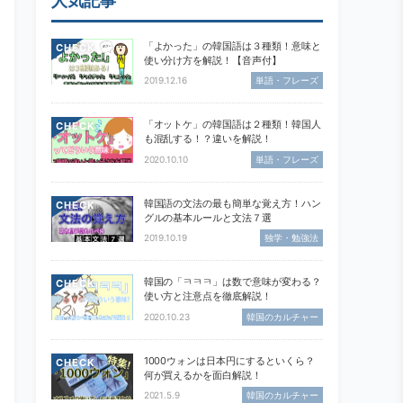
人気記事
「よかった」の韓国語は３種類！意味と
CHECK
使い分け方を解説！【音声付】
2019.12.16
単語・フレーズ
「オットケ」の韓国語は２種類！韓国人
CHECK
も混乱する！？違いを解説！
2020.10.10
単語・フレーズ
韓国語の文法の最も簡単な覚え方！ハン
CHECK
グルの基本ルールと文法７選
2019.10.19
独学・勉強法
韓国の「ㅋㅋㅋ」は数で意味が変わる？
CHECK
使い方と注意点を徹底解説！
2020.10.23
韓国のカルチャー
1000ウォンは日本円にするといくら？
CHECK
何が買えるかを面白解説！
2021.5.9
韓国のカルチャー