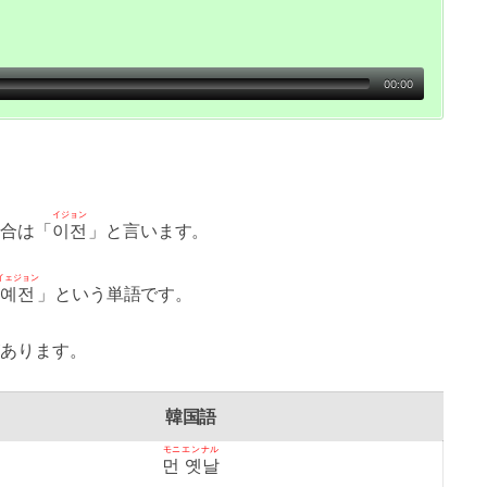
00:00
イジョン
合は「
이전
」と言います。
イェジョン
예전
」という単語です。
あります。
韓国語
モニエンナル
먼 옛날