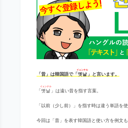
イェンナル
「昔」は韓国語で「
옛날
」と言います。
イェンナル
「
옛날
」は遠い昔を指す言葉。
「以前（少し前）」を指す時は違う単語を使
今回は「昔」を表す韓国語と使い方を例文も