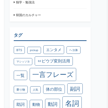
独学・勉強法
韓国のカルチャー
タグ
エンタメ
BTS
ヘヨ体
pickup
ㅂピウプ変則活用
マシッソヨ
一言フレーズ
一覧
副詞
体の部位
乗り物
人気
名詞
動詞
助詞
動物