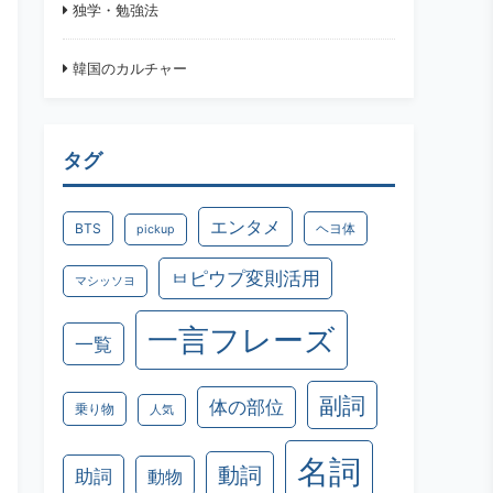
独学・勉強法
韓国のカルチャー
タグ
エンタメ
BTS
ヘヨ体
pickup
ㅂピウプ変則活用
マシッソヨ
一言フレーズ
一覧
副詞
体の部位
乗り物
人気
名詞
動詞
助詞
動物