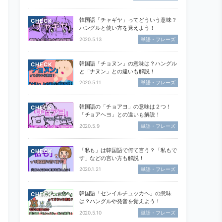
韓国語「チャギヤ」ってどういう意味？
CHECK
ハングルと使い方を覚えよう！
2020.5.13
単語・フレーズ
韓国語「チョヌン」の意味は？ハングル
CHECK
と「ナヌン」との違いも解説！
2020.5.11
単語・フレーズ
韓国語の「チョアヨ」の意味は２つ！
CHECK
「チョアヘヨ」との違いも解説！
2020.5.9
単語・フレーズ
「私も」は韓国語で何て言う？「私もで
CHECK
す」などの言い方も解説！
2020.1.21
単語・フレーズ
韓国語「センイルチュッカヘ」の意味
CHECK
は？ハングルや発音を覚えよう！
2020.5.10
単語・フレーズ