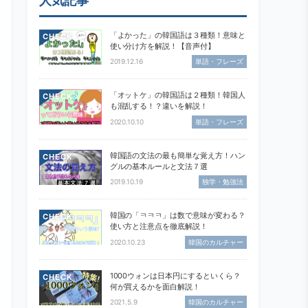
人気記事
「よかった」の韓国語は３種類！意味と
CHECK
使い分け方を解説！【音声付】
2019.12.16
単語・フレーズ
「オットケ」の韓国語は２種類！韓国人
CHECK
も混乱する！？違いを解説！
2020.10.10
単語・フレーズ
韓国語の文法の最も簡単な覚え方！ハン
CHECK
グルの基本ルールと文法７選
2019.10.19
独学・勉強法
韓国の「ㅋㅋㅋ」は数で意味が変わる？
CHECK
使い方と注意点を徹底解説！
2020.10.23
韓国のカルチャー
1000ウォンは日本円にするといくら？
CHECK
何が買えるかを面白解説！
2021.5.9
韓国のカルチャー