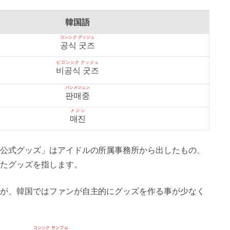
韓国語
コンシク グッジュ
공식 굿즈
ピゴンシク クッジュ
비공식 굿즈
パンメジュン
판매중
メジン
매진
公式グッズ」はアイドルの所属事務所から出したもの、
たグッズを指します。
が、韓国ではファンが自主的にグッズを作る事が少なく
コンシク サンプム