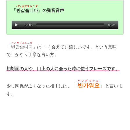
パンガプスムニダ
「
반갑습니다
」の発音音声
00:00
00:01
パンガプスムニダ
「
반갑습니다
」は「（ 会えて）嬉しいです」という意味
で、かなり丁寧な言い方。
初対面の人や、目上の人に会った時に使うフレーズです。
パンガウォヨ
「
반가워요
」
少し関係が近くなった相手には、
と言いま
す。