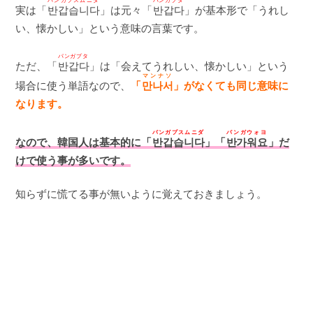
パンガプスムニダ
パンガプタ
実は「
반갑습니다
」は元々「
반갑다
」が基本形で「うれし
い、懐かしい」という意味の言葉です。
パンガプタ
ただ、「
반갑다
」は「会えてうれしい、懐かしい」という
マンナソ
場合に使う単語なので、
「
만나서
」がなくても同じ意味に
なります。
パンガプスムニダ
パンガウォヨ
なので、韓国人は基本的に「
반갑습니다
」「
반가워요
」だ
けで使う事が多いです。
知らずに慌てる事が無いように覚えておきましょう。