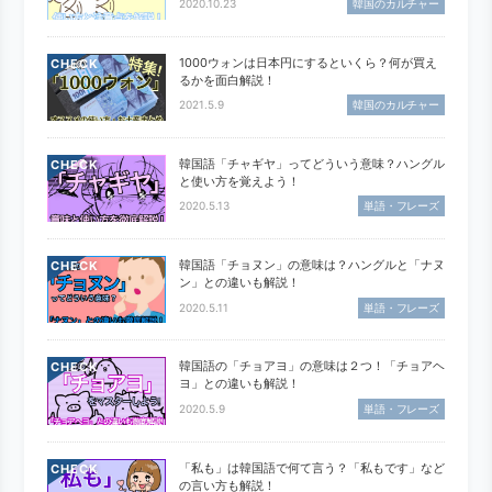
2020.10.23
韓国のカルチャー
1000ウォンは日本円にするといくら？何が買え
CHECK
るかを面白解説！
2021.5.9
韓国のカルチャー
韓国語「チャギヤ」ってどういう意味？ハングル
CHECK
と使い方を覚えよう！
2020.5.13
単語・フレーズ
韓国語「チョヌン」の意味は？ハングルと「ナヌ
CHECK
ン」との違いも解説！
2020.5.11
単語・フレーズ
韓国語の「チョアヨ」の意味は２つ！「チョアヘ
CHECK
ヨ」との違いも解説！
2020.5.9
単語・フレーズ
「私も」は韓国語で何て言う？「私もです」など
CHECK
の言い方も解説！