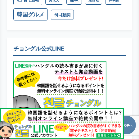
連音化
韓単語
韓国グルメ
하다動詞
チョングル公式LINE
TOPへ