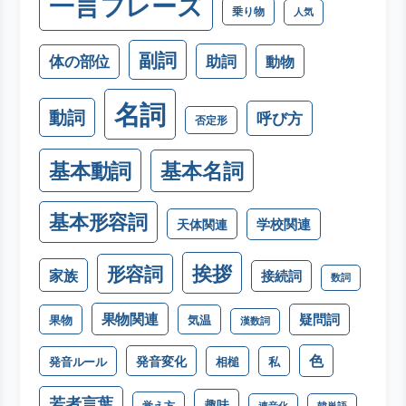
一言フレーズ
乗り物
人気
副詞
助詞
体の部位
動物
名詞
動詞
呼び方
否定形
基本動詞
基本名詞
基本形容詞
学校関連
天体関連
挨拶
形容詞
家族
接続詞
数詞
果物関連
疑問詞
果物
気温
漢数詞
色
発音変化
発音ルール
相槌
私
若者言葉
趣味
覚え方