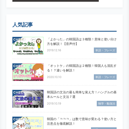
人気記事
「よかった」の韓国語は３種類！意味と使い分け
CHECK
方を解説！【音声付】
2019.12.16
単語・フレーズ
「オットケ」の韓国語は２種類！韓国人も混乱す
CHECK
る！？違いを解説！
2020.10.10
単語・フレーズ
韓国語の文法の最も簡単な覚え方！ハングルの基
CHECK
本ルールと文法７選
2019.10.19
独学・勉強法
韓国の「ㅋㅋㅋ」は数で意味が変わる？使い方と
CHECK
注意点を徹底解説！