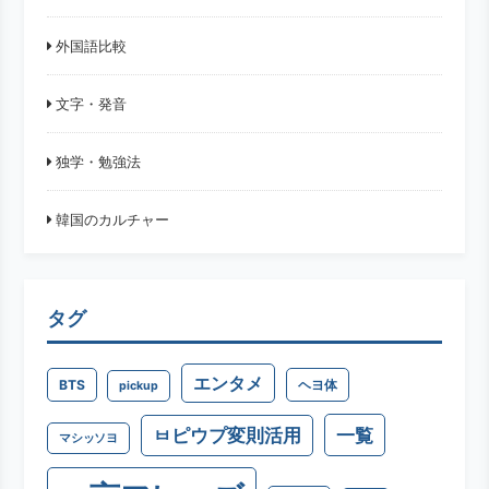
外国語比較
文字・発音
独学・勉強法
韓国のカルチャー
タグ
エンタメ
BTS
ヘヨ体
pickup
一覧
ㅂピウプ変則活用
マシッソヨ