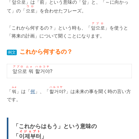
「
앞으로
」は「前」という意味の「
앞
」と、「～に向かっ
ウロ
て」の「
으로
」を合わせたフレーズ。
アプロ
「これから何するの？」という時も、「
앞으로
」を使うと
「将来の計画」について聞くことになります。
これから何するの？
例文
アプロ ムォ ハルコヤ
앞으로 뭐 할거야
?
ムォ
ハルコヤ
「
뭐
」は「
何
」、「
할거야
?」は未来の事を聞く時の言い方
です。
「これからはもう」という意味の
イジェブト
「
이제부터
」