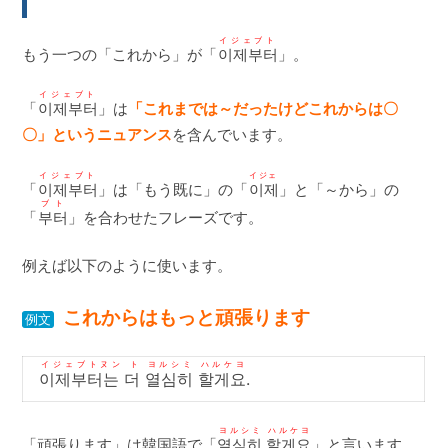
イジェブト
もう一つの「これから」が「
이제부터
」。
イジェブト
「
이제부터
」は
「これまでは～だったけどこれからは〇
〇」というニュアンス
を含んでいます。
イジェブト
イジェ
「
이제부터
」は「もう既に」の「
이제
」と「～から」の
ブト
「
부터
」を合わせたフレーズです。
例えば以下のように使います。
これからはもっと頑張ります
例文
イジェブトヌン ト ヨルシミ ハルケヨ
이제부터는 더 열심히 할게요
.
ヨルシミ ハルケヨ
「頑張ります」は韓国語で「
열심히 할게요
」と言います。