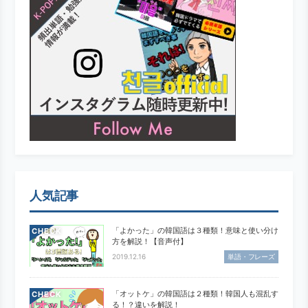
人気記事
「よかった」の韓国語は３種類！意味と使い分け
CHECK
方を解説！【音声付】
2019.12.16
単語・フレーズ
「オットケ」の韓国語は２種類！韓国人も混乱す
CHECK
る！？違いを解説！