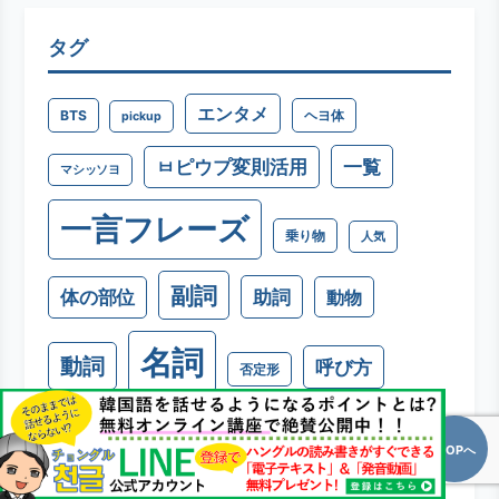
タグ
エンタメ
BTS
ヘヨ体
pickup
一覧
ㅂピウプ変則活用
マシッソヨ
一言フレーズ
乗り物
人気
副詞
助詞
体の部位
動物
名詞
動詞
呼び方
否定形
基本動詞
基本名詞
TOPへ
基本形容詞
学校関連
天体関連