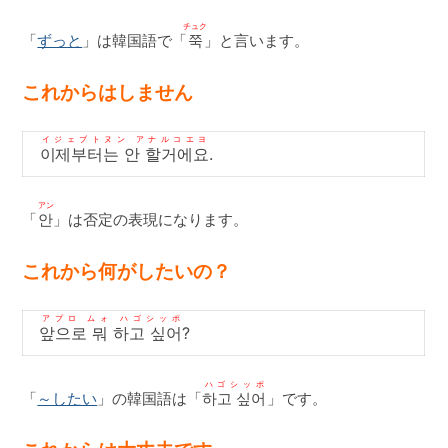
チュク
「
ずっと
」は韓国語で「
쭉
」と言います。
これからはしません
イジェブトヌン アナルコエヨ
이제부터는 안 할거에요
.
アン
「
안
」は否定の表現になります。
これから何がしたいの？
アプロ ムォ ハゴシッポ
앞으로 뭐 하고 싶어
?
ハゴシッポ
「
～したい
」の韓国語は「
하고 싶어
」です。