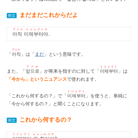
まだまだこれからだよ
例文
アジク イジェブトヤ
아직 이제부터야
.
アジク
「
아직
」は「
まだ
」という意味です。
アプロ
イジェブト
また、「
앞으로
」が将来を指すのに対して「
이제부터
」は
「今から」というニュアンス
で使われます。
イジェブト
「これから何するの？」で「
이제부터
」を使うと、単純に
「今から何するの？」と聞くことになります。
これから何するの？
例文
イジェブト ムォハルコヤ