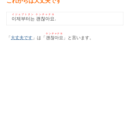
これからは大丈夫です
イジェブトヌン ケンチャナヨ
이제부터는 괜찮아요
.
ケンチャナヨ
「
大丈夫です
」は「
괜찮아요
」と言います。