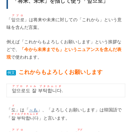
「将来、未来」を指して使う「
앞으로
」
アプロ
「
앞으로
」は将来や未来に対しての「これから」という意
味を含んだ言葉。
例えば「これからもよろしくお願いします」という挨拶な
どで、
「今から未来までも」というニュアンスを含んだ表
現
で使われます。
これからもよろしくお願いします
例文
アプロ チャル プタカムニダ
앞으로도 잘 부탁합니다
.
ド
「
도
」は「
～も
」、「よろしくお願いします」は韓国語で
チャルプタカムニダ
「
잘 부탁합니다
」と言います。
アプロ
アプ