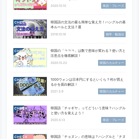
2020.10.10
単語・フレーズ
韓国語の文法の最も簡単な覚え方！ハングルの基
CHECK
本ルールと文法７選
2019.10.19
独学・勉強法
韓国の「ㅋㅋㅋ」は数で意味が変わる？使い方と
CHECK
注意点を徹底解説！
2020.10.23
韓国のカルチャー
1000ウォンは日本円にするといくら？何が買え
CHECK
るかを面白解説！
2021.5.9
韓国のカルチャー
韓国語「チャギヤ」ってどういう意味？ハングル
CHECK
と使い方を覚えよう！
2020.5.13
単語・フレーズ
韓国語「チョヌン」の意味は？ハングルと「ナヌ
CHECK