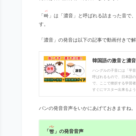
パ
「
빠
」は「濃音」と呼ばれる詰まった音で
す。
「濃音」の発音は以下の記事で動画付きで解
韓国語の激音と濃音
ハングルの子音には「平音
呼ばれるもので、日本語の
で、ここで挫折する学習者
すぐにマスター出来るよう
パンの発音音声をいかにあげておきますね。
パン
「
빵
」の発音音声