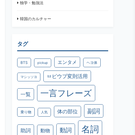
独学・勉強法
韓国のカルチャー
タグ
エンタメ
BTS
ヘヨ体
pickup
ㅂピウプ変則活用
マシッソヨ
一言フレーズ
一覧
副詞
体の部位
乗り物
人気
名詞
動詞
助詞
動物