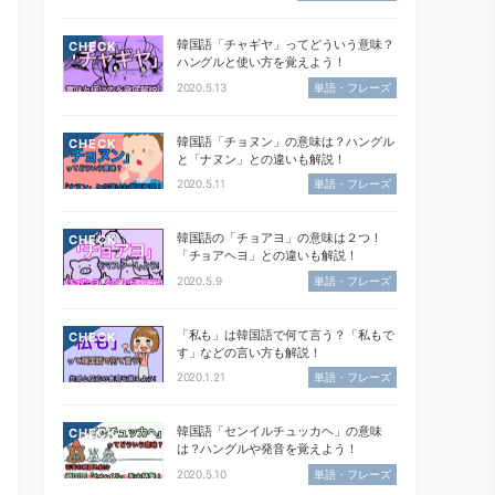
韓国語「チャギヤ」ってどういう意味？
CHECK
ハングルと使い方を覚えよう！
2020.5.13
単語・フレーズ
韓国語「チョヌン」の意味は？ハングル
CHECK
と「ナヌン」との違いも解説！
2020.5.11
単語・フレーズ
韓国語の「チョアヨ」の意味は２つ！
CHECK
「チョアヘヨ」との違いも解説！
2020.5.9
単語・フレーズ
「私も」は韓国語で何て言う？「私もで
CHECK
す」などの言い方も解説！
2020.1.21
単語・フレーズ
韓国語「センイルチュッカヘ」の意味
CHECK
は？ハングルや発音を覚えよう！
2020.5.10
単語・フレーズ