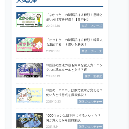
人気記事
「よかった」の韓国語は３種類！意味と
CHECK
使い分け方を解説！【音声付】
2019.12.16
単語・フレーズ
「オットケ」の韓国語は２種類！韓国人
CHECK
も混乱する！？違いを解説！
2020.10.10
単語・フレーズ
韓国語の文法の最も簡単な覚え方！ハン
CHECK
グルの基本ルールと文法７選
2019.10.19
独学・勉強法
韓国の「ㅋㅋㅋ」は数で意味が変わる？
CHECK
使い方と注意点を徹底解説！
2020.10.23
韓国のカルチャー
1000ウォンは日本円にするといくら？
CHECK
何が買えるかを面白解説！
2021.5.9
韓国のカルチャー