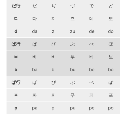
だ行
だ
ぢ
づ
で
ど
ㄷ
다
지
즈
데
도
d
da
zi
zu
de
do
ば行
ば
び
ぶ
べ
ぼ
ㅂ
바
비
부
베
보
b
ba
bi
bu
be
bo
ぱ行
ぱ
ぴ
ぷ
ぺ
ぽ
ㅍ
파
피
푸
페
포
p
pa
pi
pu
pe
po