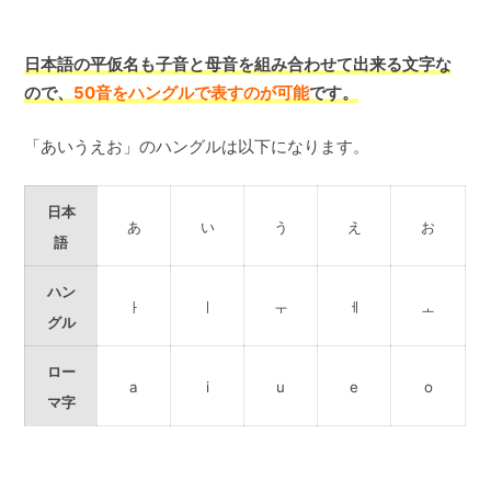
日本語の平仮名も子音と母音を組み合わせて出来る文字な
ので、
50音をハングルで表すのが可能
です。
「あいうえお」のハングルは以下になります。
日本
あ
い
う
え
お
語
ハン
ㅏ
ㅣ
ㅜ
ㅔ
ㅗ
グル
ロー
a
i
u
e
o
マ字