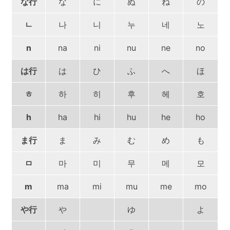
な行
な
に
ぬ
ね
の
ㄴ
나
니
누
네
노
n
na
ni
nu
ne
no
は行
は
ひ
ふ
へ
ほ
ㅎ
하
히
후
헤
호
h
ha
hi
hu
he
ho
ま行
ま
み
む
め
も
ㅁ
마
미
무
메
모
m
ma
mi
mu
me
mo
や行
や
ゆ
よ