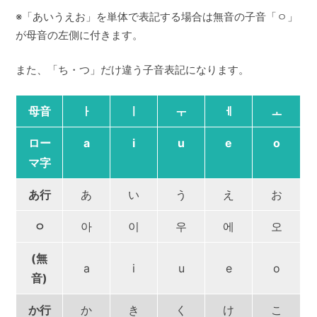
※「あいうえお」を単体で表記する場合は無音の子音「ㅇ」
が母音の左側に付きます。
また、「ち・つ」だけ違う子音表記になります。
母音
ㅏ
ㅣ
ㅜ
ㅔ
ㅗ
ロー
a
i
u
e
o
マ字
あ行
あ
い
う
え
お
ㅇ
아
이
우
에
오
(無
a
i
u
e
o
音)
か行
か
き
く
け
こ