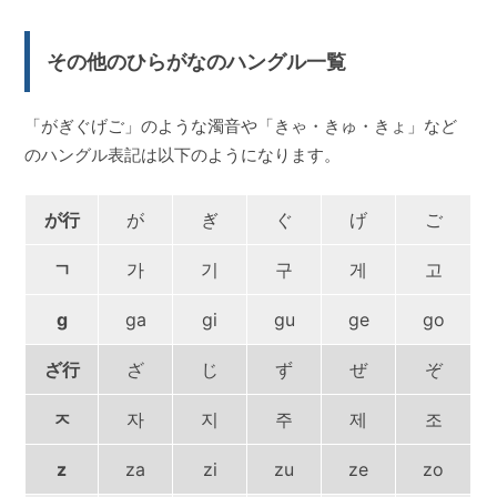
その他のひらがなのハングル一覧
「がぎぐげご」のような濁音や「きゃ・きゅ・きょ」など
のハングル表記は以下のようになります。
が行
が
ぎ
ぐ
げ
ご
ㄱ
가
기
구
게
고
g
ga
gi
gu
ge
go
ざ行
ざ
じ
ず
ぜ
ぞ
ㅈ
자
지
주
제
조
z
za
zi
zu
ze
zo