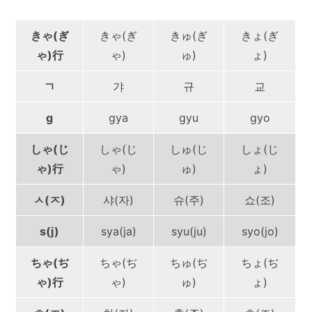
きゃ(ぎ
きゃ(ぎ
きゅ(ぎ
きょ(ぎ
ゃ)行
ゃ)
ゅ)
ょ)
ㄱ
갸
규
교
g
gya
gyu
gyo
しゃ(じ
しゃ(じ
しゅ(じ
しょ(じ
ゃ)行
ゃ)
ゅ)
ょ)
ㅅ(ㅈ)
샤(자)
슈(주)
쇼(조)
s(j)
sya(ja)
syu(ju)
syo(jo)
ちゃ(ぢ
ちゃ(ぢ
ちゅ(ぢ
ちょ(ぢ
ゃ)行
ゃ)
ゅ)
ょ)