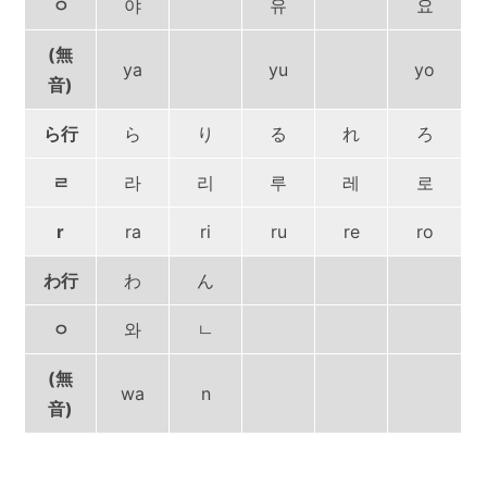
ㅇ
야
유
요
(無
ya
yu
yo
音)
ら行
ら
り
る
れ
ろ
ㄹ
라
리
루
레
로
r
ra
ri
ru
re
ro
わ行
わ
ん
ㅇ
와
ㄴ
(無
wa
n
音)