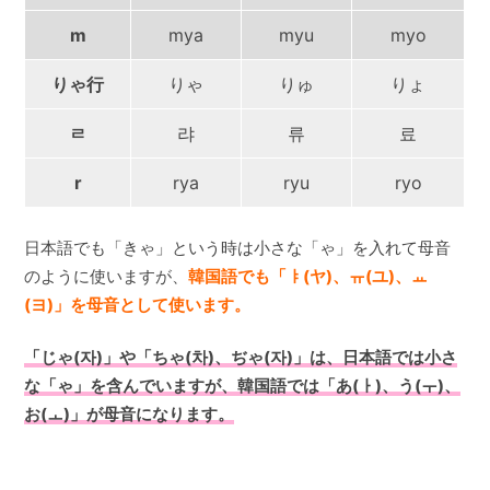
m
mya
myu
myo
りゃ行
りゃ
りゅ
りょ
ㄹ
랴
류
료
r
rya
ryu
ryo
日本語でも「きゃ」という時は小さな「ゃ」を入れて母音
のように使いますが、
韓国語でも「ㅑ(ヤ)、ㅠ(ユ)、ㅛ
(ヨ)」を母音として使います。
「じゃ(자)」や「ちゃ(차)、ぢゃ(자)」は、日本語では小さ
な「ゃ」を含んでいますが、韓国語では「あ(ㅏ)、う(ㅜ)、
お(ㅗ)」が母音になります。