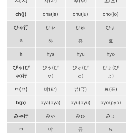
ㅊ(ㅈ)
차(자)
추(주)
초(조)
ch(j)
cha(ja)
chu(ju)
cho(jo)
ひゃ行
ひゃ
ひゅ
ひょ
ㅎ
햐
휴
효
h
hya
hyu
hyo
びゃ(ぴ
びゃ(ぴ
びゅ(ぴ
びょ(ぴ
ゃ)行
ゃ)
ゅ)
ょ)
ㅂ(ㅍ)
뱌(퍄)
뷰(퓨)
뵤(표)
b(p)
bya(pya)
byu(pyu)
byo(pyo)
みゃ行
みゃ
みゅ
みょ
ㅁ
먀
뮤
묘