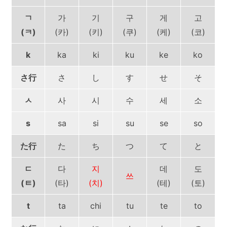
ㄱ
가
기
구
게
고
(ㅋ)
(카)
(키)
(쿠)
(케)
(코)
k
ka
ki
ku
ke
ko
さ行
さ
し
す
せ
そ
ㅅ
사
시
수
세
소
s
sa
si
su
se
so
た行
た
ち
つ
て
と
ㄷ
다
지
데
도
쓰
(ㅌ)
(타)
(치)
(테)
(토)
t
ta
chi
tu
te
to