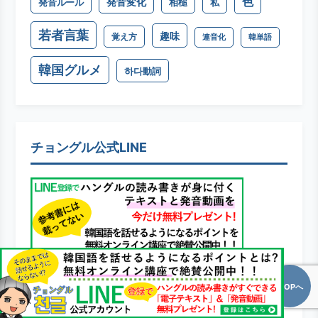
色
発音変化
発音ルール
相槌
私
若者言葉
趣味
覚え方
連音化
韓単語
韓国グルメ
하다動詞
チョングル公式LINE
TOPへ