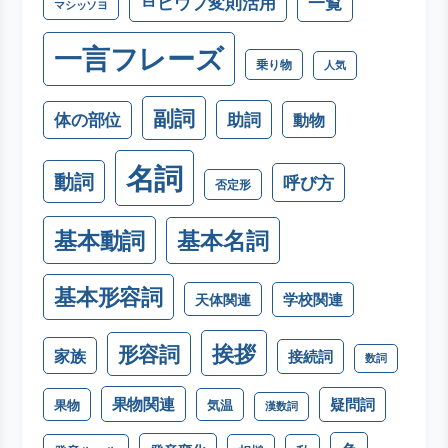
一覧
ㅂピウプ変則活用
マシッソヨ
一言フレーズ
乗り物
人気
副詞
助詞
体の部位
動物
名詞
動詞
呼び方
否定形
基本動詞
基本名詞
基本形容詞
学校関連
天体関連
挨拶
形容詞
家族
接続詞
数詞
果物関連
疑問詞
果物
気温
漢数詞