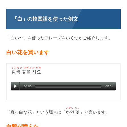
「白」の韓国語を使った例文
「白い〜」を使ったフレーズをいくつかご紹介します。
白い花を買います
ヒンセク コチュル サヨ
흰색 꽃을 사요
.
00:00
00:01
ハヤン コッ
「真っ白な花」という場合は「
하얀 꽃
」と言います。
白髪が増えた