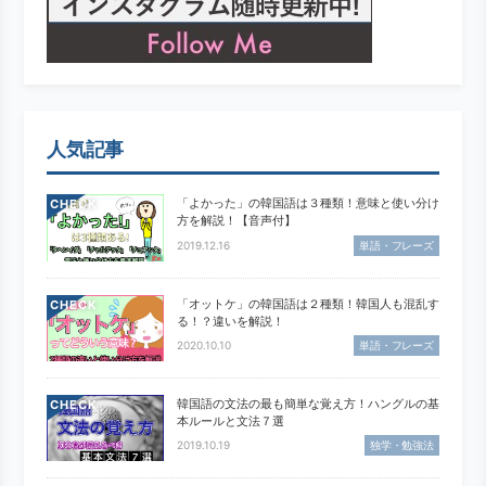
人気記事
「よかった」の韓国語は３種類！意味と使い分け
CHECK
方を解説！【音声付】
2019.12.16
単語・フレーズ
「オットケ」の韓国語は２種類！韓国人も混乱す
CHECK
る！？違いを解説！
2020.10.10
単語・フレーズ
韓国語の文法の最も簡単な覚え方！ハングルの基
CHECK
本ルールと文法７選
2019.10.19
独学・勉強法