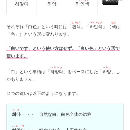
00:01
00:00
하얗다
하양
하얀색
ヒンセク
ハヤンセク
セク
それぞれ「白色」という時には「
흰색
」「
하얀색
」（
색
は
「色」）という形に変わります。
「白いです」という使い方はせず、「白い色」という形で
使います。
ハヤッタ
ハヤン
「白」という単語は「
하얗다
」をベースにした「
하양
」し
かありません。
２つの違いは以下のようになります。
ヒダ
희다
・・・ 自然な白、白色全体の総称
ハヤッタ