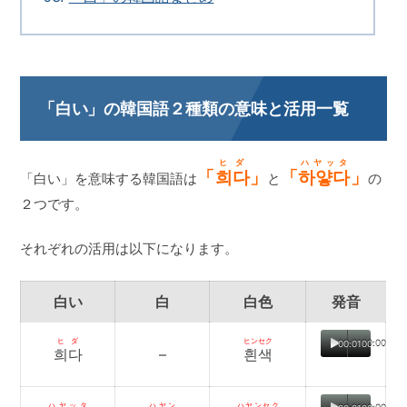
「白い」の韓国語２種類の意味と活用一覧
ヒダ
ハヤッタ
「
희다
」
「
하얗다
」
「白い」を意味する韓国語は
と
の
２つです。
それぞれの活用は以下になります。
白い
白
白色
発音
ヒダ
ヒンセク
00:01
00:00
희다
–
흰색
ハヤッタ
ハヤン
ハヤンセク