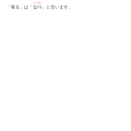
イプタ
「着る」は「
입다
」と言います。