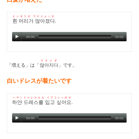
ヒンモリガ マナジョッタ
흰 머리가 많아졌다
.
00:00
00:02
マナジダ
「増える」は「
많아지다
」です。
白いドレスが着たいです
ハヤンドゥレスルル イプコシッポヨ
하얀 드레스를 입고 싶어요
.
00:00
00:02