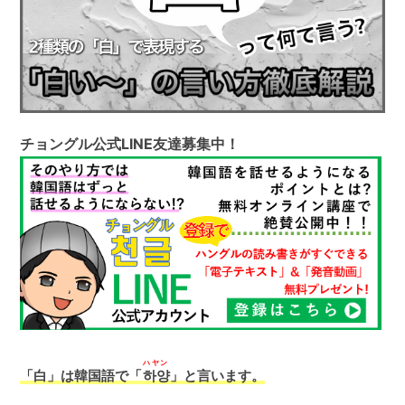
チョングル公式LINE友達募集中！
ハヤン
「白」は韓国語で「
하양
」と言います。