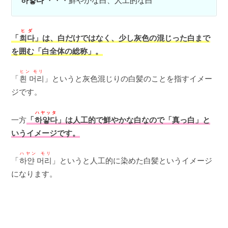
하얗다
・・・鮮やかな白、人工的な白
ヒダ
「
희다
」は、白だけではなく、少し灰色の混じった白まで
を囲む「白全体の総称」。
ヒン モリ
「
흰 머리
」というと灰色混じりの白髪のことを指すイメー
ジです。
ハヤッタ
一方
「
하얗다
」は人工的で鮮やかな白なので「真っ白」と
いうイメージです。
ハヤン モリ
「
하얀 머리
」というと人工的に染めた白髪というイメージ
になります。