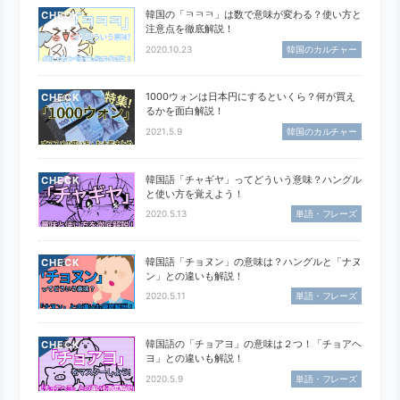
韓国の「ㅋㅋㅋ」は数で意味が変わる？使い方と
CHECK
注意点を徹底解説！
2020.10.23
韓国のカルチャー
1000ウォンは日本円にするといくら？何が買え
CHECK
るかを面白解説！
2021.5.9
韓国のカルチャー
韓国語「チャギヤ」ってどういう意味？ハングル
CHECK
と使い方を覚えよう！
2020.5.13
単語・フレーズ
韓国語「チョヌン」の意味は？ハングルと「ナヌ
CHECK
ン」との違いも解説！
2020.5.11
単語・フレーズ
韓国語の「チョアヨ」の意味は２つ！「チョアヘ
CHECK
ヨ」との違いも解説！
2020.5.9
単語・フレーズ