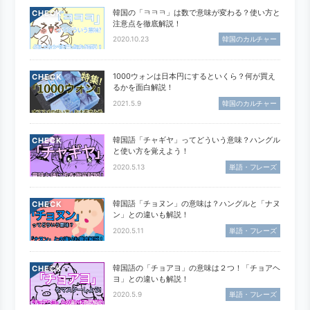
韓国の「ㅋㅋㅋ」は数で意味が変わる？使い方と
CHECK
注意点を徹底解説！
2020.10.23
韓国のカルチャー
1000ウォンは日本円にするといくら？何が買え
CHECK
るかを面白解説！
2021.5.9
韓国のカルチャー
韓国語「チャギヤ」ってどういう意味？ハングル
CHECK
と使い方を覚えよう！
2020.5.13
単語・フレーズ
韓国語「チョヌン」の意味は？ハングルと「ナヌ
CHECK
ン」との違いも解説！
2020.5.11
単語・フレーズ
韓国語の「チョアヨ」の意味は２つ！「チョアヘ
CHECK
ヨ」との違いも解説！
2020.5.9
単語・フレーズ