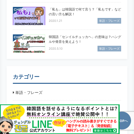
「私も」は韓国語で何て言う？「私もです」など
CHECK
の言い方も解説！
2020.1.21
単語・フレーズ
韓国語「センイルチュッカヘ」の意味は？ハング
CHECK
ルや発音を覚えよう！
2020.5.10
単語・フレーズ
カテゴリー
単語・フレーズ
基礎・文法
品詞
TOPへ
数字