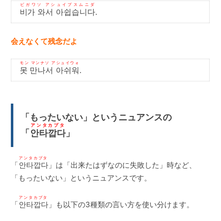
ビガワソ アシュイプスムニダ
비가 와서 아쉽습니다
.
会えなくて残念だよ
モン マンナソ アシュイウォ
못 만나서 아쉬워
.
「もったいない」というニュアンスの
アンタカプタ
「
안타깝다
」
アンタカプタ
「
안타깝다
」は「出来たはずなのに失敗した」時など、
「もったいない」というニュアンスです。
アンタカプタ
「
안타깝다
」も以下の3種類の言い方を使い分けます。