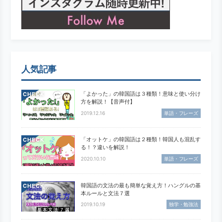
人気記事
「よかった」の韓国語は３種類！意味と使い分け
CHECK
方を解説！【音声付】
2019.12.16
単語・フレーズ
「オットケ」の韓国語は２種類！韓国人も混乱す
CHECK
る！？違いを解説！
2020.10.10
単語・フレーズ
韓国語の文法の最も簡単な覚え方！ハングルの基
CHECK
本ルールと文法７選
2019.10.19
独学・勉強法