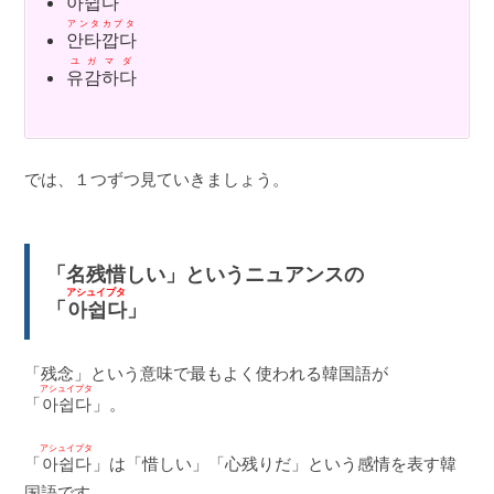
아쉽다
アンタカプタ
안타깝다
ユガマダ
유감하다
では、１つずつ見ていきましょう。
「名残惜しい」というニュアンスの
アシュイプタ
「
아쉽다
」
「残念」という意味で最もよく使われる韓国語が
アシュイプタ
「
아쉽다
」。
アシュイプタ
「
아쉽다
」は「惜しい」「心残りだ」という感情を表す韓
国語です。