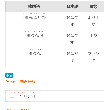
韓国語
日本語
種類
アンタカプスムニダ
안타깝습니다
残念で
より丁
す
寧
アンタカウォヨ
안타까워요
残念で
丁寧
す
アンタカウォ
안타까워
残念だ
フラン
よ
ク
例文
そっか、残念だね
クレ アンタカムネ
그래, 안타깝네
.