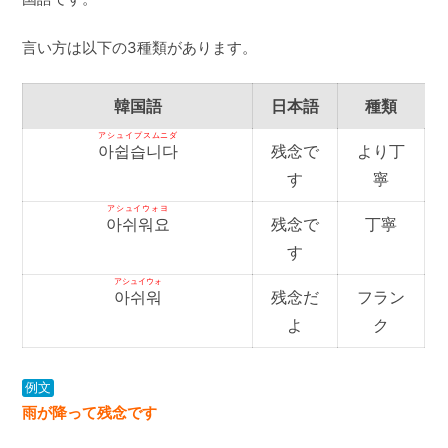
言い方は以下の3種類があります。
韓国語
日本語
種類
アシュイプスムニダ
아쉽습니다
残念で
より丁
す
寧
アシュイウォヨ
아쉬워요
残念で
丁寧
す
アシュイウォ
아쉬워
残念だ
フラン
よ
ク
例文
雨が降って残念です