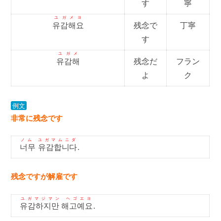
す
寧
ユガメヨ
유감해요
残念で
丁寧
す
ユガメ
유감해
残念だ
フラン
よ
ク
例文
非常に残念です
ノム ユガマムニダ
너무 유감합니다
.
残念ですが解雇です
ユガマジマン ヘゴエヨ
유감하지만 해고예요
.