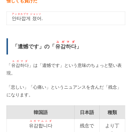
惜しくも負けた
アンタカプケ ジョッソ
안타깝게 졌어
.
ユガマダ
「遺憾です」の「
유감하다
」
ユガマダ
「
유감하다
」は「遺憾です」という意味のちょっと堅い表
現。
「悲しい」「心痛い」というニュアンスを含んだ「残念」
になります。
韓国語
日本語
種類
ユガマムニダ
유감합니다
残念で
より丁