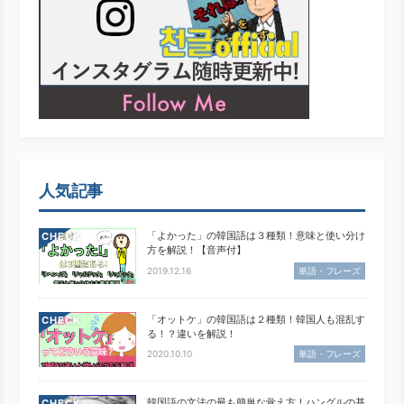
人気記事
「よかった」の韓国語は３種類！意味と使い分け
CHECK
方を解説！【音声付】
2019.12.16
単語・フレーズ
「オットケ」の韓国語は２種類！韓国人も混乱す
CHECK
る！？違いを解説！
2020.10.10
単語・フレーズ
韓国語の文法の最も簡単な覚え方！ハングルの基