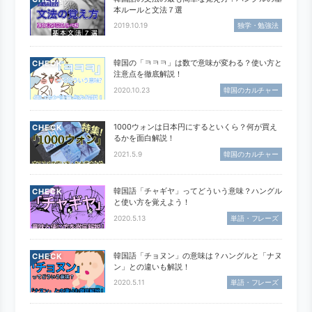
CHECK
本ルールと文法７選
2019.10.19
独学・勉強法
韓国の「ㅋㅋㅋ」は数で意味が変わる？使い方と
CHECK
注意点を徹底解説！
2020.10.23
韓国のカルチャー
1000ウォンは日本円にするといくら？何が買え
CHECK
るかを面白解説！
2021.5.9
韓国のカルチャー
韓国語「チャギヤ」ってどういう意味？ハングル
CHECK
と使い方を覚えよう！
2020.5.13
単語・フレーズ
韓国語「チョヌン」の意味は？ハングルと「ナヌ
CHECK
ン」との違いも解説！
2020.5.11
単語・フレーズ