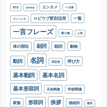
エンタメ
BTS
ヘヨ体
pickup
一覧
ㅂピウプ変則活用
マシッソヨ
一言フレーズ
乗り物
人気
副詞
助詞
体の部位
動物
名詞
動詞
呼び方
否定形
基本動詞
基本名詞
基本形容詞
学校関連
天体関連
挨拶
形容詞
家族
接続詞
数詞