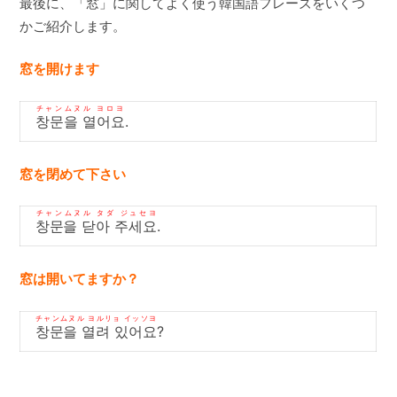
最後に、「窓」に関してよく使う韓国語フレーズをいくつ
かご紹介します。
窓を開けます
チャンムヌル ヨロヨ
창문을 열어요
.
窓を閉めて下さい
チャンムヌル タダ ジュセヨ
창문을 닫아 주세요
.
窓は開いてますか？
チャンムヌル ヨルリョ イッソヨ
창문을 열려 있어요
?