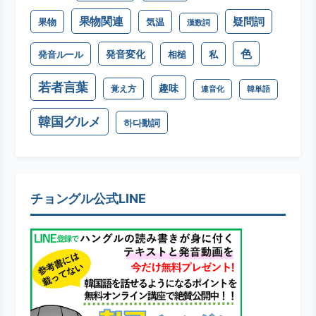
果物関連
疑問詞
果物
気温
漢数詞
色
発音変化
発音ルール
相槌
私
若者言葉
趣味
覚え方
連音化
韓単語
韓国グルメ
하다動詞
チョングル公式LINE