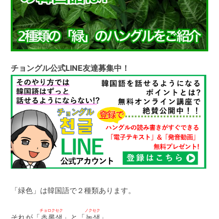
チョングル公式LINE友達募集中！
「緑色」は韓国語で２種類あります。
チョロクセク
ノクセク
それが「
초록색
」と「
녹색
」。