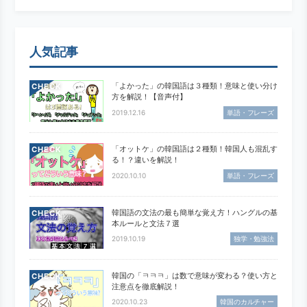
人気記事
「よかった」の韓国語は３種類！意味と使い分け
CHECK
方を解説！【音声付】
2019.12.16
単語・フレーズ
「オットケ」の韓国語は２種類！韓国人も混乱す
CHECK
る！？違いを解説！
2020.10.10
単語・フレーズ
韓国語の文法の最も簡単な覚え方！ハングルの基
CHECK
本ルールと文法７選
2019.10.19
独学・勉強法
韓国の「ㅋㅋㅋ」は数で意味が変わる？使い方と
CHECK
注意点を徹底解説！
2020.10.23
韓国のカルチャー