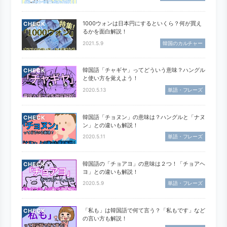
1000ウォンは日本円にするといくら？何が買え
CHECK
るかを面白解説！
2021.5.9
韓国のカルチャー
韓国語「チャギヤ」ってどういう意味？ハングル
CHECK
と使い方を覚えよう！
2020.5.13
単語・フレーズ
韓国語「チョヌン」の意味は？ハングルと「ナヌ
CHECK
ン」との違いも解説！
2020.5.11
単語・フレーズ
韓国語の「チョアヨ」の意味は２つ！「チョアヘ
CHECK
ヨ」との違いも解説！
2020.5.9
単語・フレーズ
「私も」は韓国語で何て言う？「私もです」など
CHECK
の言い方も解説！