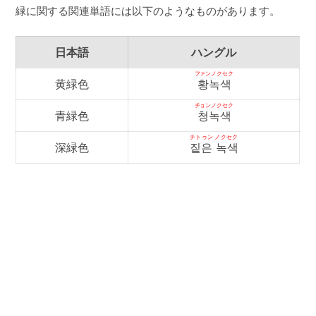
緑に関する関連単語には以下のようなものがあります。
日本語
ハングル
ファンノクセク
黄緑色
황녹색
チョンノクセク
青緑色
청녹색
チトゥン ノクセク
深緑色
짙은 녹색