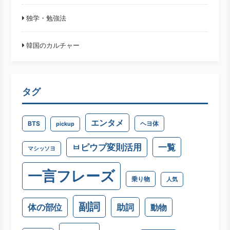
独学・勉強法
韓国のカルチャー
タグ
エンタメ
BTS
ヘヨ体
pickup
一覧
ㅂピウプ変則活用
マシッソヨ
一言フレーズ
乗り物
人気
副詞
助詞
体の部位
動物