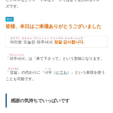
ズです。
例文
皆様、本日はご来場ありがとうございました
ヨロブン オヌルン ワジュショソ チョンマル カムサハムニダ
여러분 오늘은 와주셔서
정말 감사합니다
.
ワジュショソ
「
와주셔서
」は「来て下さって」という意味になります。
チョンマル
ノム
「
정말
」の代わりに「
너무
（
とても
）」という表現を使う
ことも可能です。
感謝の気持ちでいっぱいです