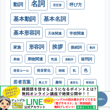
名詞
動詞
呼び方
否定形
基本動詞
基本名詞
基本形容詞
学校関連
天体関連
挨拶
形容詞
家族
接続詞
数詞
果物関連
疑問詞
果物
気温
漢数詞
色
発音変化
発音ルール
相槌
私
若者言葉
趣味
覚え方
連音化
韓単語
韓国グルメ
하다動詞
TOPへ