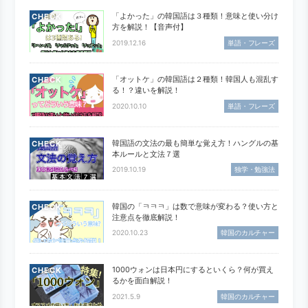
「よかった」の韓国語は３種類！意味と使い分け
CHECK
方を解説！【音声付】
2019.12.16
単語・フレーズ
「オットケ」の韓国語は２種類！韓国人も混乱す
CHECK
る！？違いを解説！
2020.10.10
単語・フレーズ
韓国語の文法の最も簡単な覚え方！ハングルの基
CHECK
本ルールと文法７選
2019.10.19
独学・勉強法
韓国の「ㅋㅋㅋ」は数で意味が変わる？使い方と
CHECK
注意点を徹底解説！
2020.10.23
韓国のカルチャー
1000ウォンは日本円にするといくら？何が買え
CHECK
るかを面白解説！
2021.5.9
韓国のカルチャー