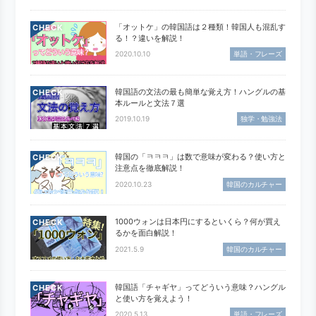
「オットケ」の韓国語は２種類！韓国人も混乱す
CHECK
る！？違いを解説！
2020.10.10
単語・フレーズ
韓国語の文法の最も簡単な覚え方！ハングルの基
CHECK
本ルールと文法７選
2019.10.19
独学・勉強法
韓国の「ㅋㅋㅋ」は数で意味が変わる？使い方と
CHECK
注意点を徹底解説！
2020.10.23
韓国のカルチャー
1000ウォンは日本円にするといくら？何が買え
CHECK
るかを面白解説！
2021.5.9
韓国のカルチャー
韓国語「チャギヤ」ってどういう意味？ハングル
CHECK
と使い方を覚えよう！
2020.5.13
単語・フレーズ