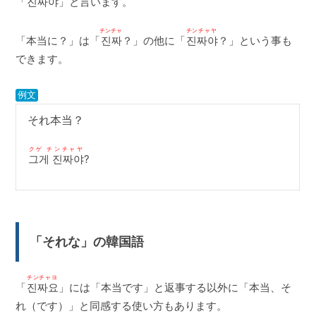
「
진짜야
」と言います。
チンチャ
チンチャヤ
「本当に？」は「
진짜
？」の他に「
진짜야
？」という事も
できます。
例文
それ本当？
クゲ チンチャヤ
그게 진짜야
?
「それな」の韓国語
チンチャヨ
「
진짜요
」には「本当です」と返事する以外に「本当、そ
れ（です）」と同感する使い方もあります。