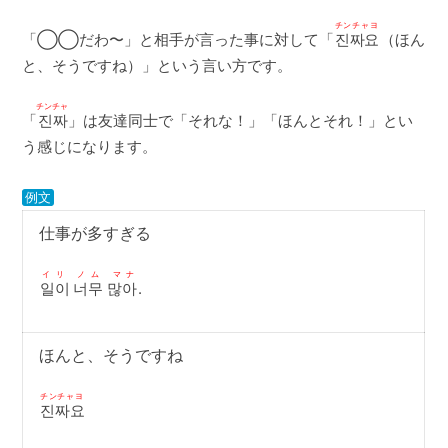
チンチャヨ
「◯◯だわ〜」と相手が言った事に対して「
진짜요
（ほん
と、そうですね）」という言い方です。
チンチャ
「
진짜
」は友達同士で「それな！」「ほんとそれ！」とい
う感じになります。
例文
仕事が多すぎる
イリ ノム マナ
일이 너무 많아
.
ほんと、そうですね
チンチャヨ
진짜요