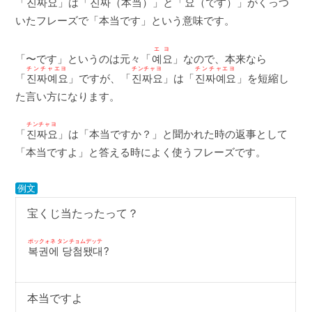
「
진짜요
」は「
진짜
（本当）」と「
요
（です）」がくっつ
いたフレーズで「本当です」という意味です。
エヨ
「〜です」というのは元々「
예요
」なので、本来なら
チンチャエヨ
チンチャヨ
チンチャエヨ
「
진짜예요
」ですが、「
진짜요
」は「
진짜예요
」を短縮し
た言い方になります。
チンチャヨ
「
진짜요
」は「本当ですか？」と聞かれた時の返事として
「本当ですよ」と答える時によく使うフレーズです。
例文
宝くじ当たったって？
ポックォネ タンチョムデッテ
복권에 당첨됐대
?
本当ですよ