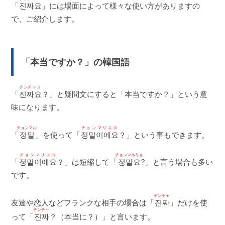
「
진짜요
」には場面によって様々な使い方がありますの
で、ご紹介します。
「本当ですか？」の韓国語
チンチャヨ
「
진짜요
？」と疑問文にすると「本当ですか？」という意
味になります。
チョンマル
チョンマリエヨ
「
정말
」を使って「
정말이에요
？」という事もできます。
チョンマリエヨ
チョンマルリョ
「
정말이에요
？」は短縮して「
정말요
?」と言う場合も多い
です。
チンチャ
友達や恋人などフランクな相手の場合は「
진짜
」だけを使
チンチャ
って「
진짜
？（本当に？）」と言います。