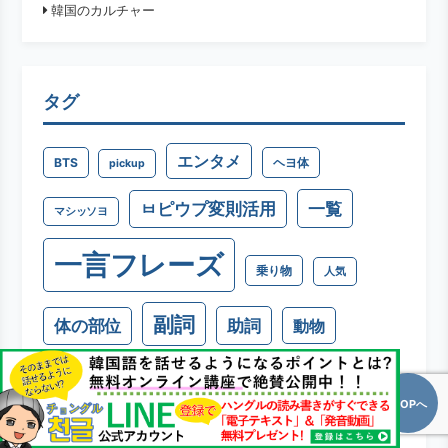
韓国のカルチャー
タグ
エンタメ
BTS
ヘヨ体
pickup
一覧
ㅂピウプ変則活用
マシッソヨ
一言フレーズ
乗り物
人気
副詞
助詞
体の部位
動物
名詞
動詞
呼び方
否定形
TOPへ