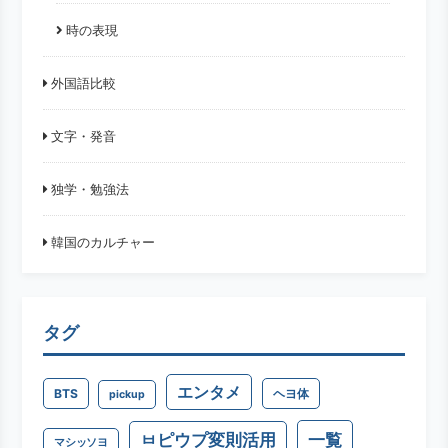
時の表現
外国語比較
文字・発音
独学・勉強法
韓国のカルチャー
タグ
エンタメ
BTS
ヘヨ体
pickup
一覧
ㅂピウプ変則活用
マシッソヨ