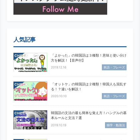
人気記事
「よかった」の韓国語は３種類！意味と使い分け
CHECK
方を解説！【音声付】
2019.12.16
単語・フレーズ
「オットケ」の韓国語は２種類！韓国人も混乱す
CHECK
る！？違いを解説！
2020.10.10
単語・フレーズ
韓国語の文法の最も簡単な覚え方！ハングルの基
CHECK
本ルールと文法７選
2019.10.19
独学・勉強法