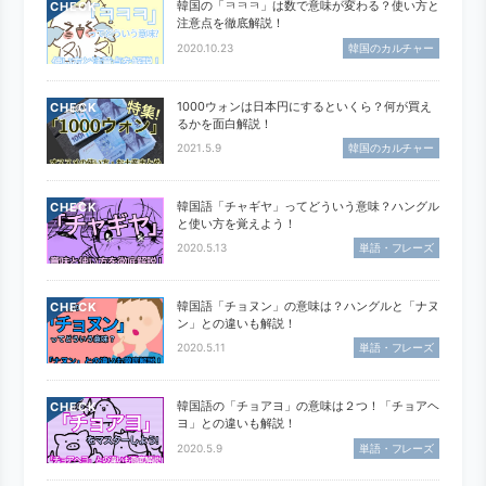
韓国の「ㅋㅋㅋ」は数で意味が変わる？使い方と
CHECK
注意点を徹底解説！
2020.10.23
韓国のカルチャー
1000ウォンは日本円にするといくら？何が買え
CHECK
るかを面白解説！
2021.5.9
韓国のカルチャー
韓国語「チャギヤ」ってどういう意味？ハングル
CHECK
と使い方を覚えよう！
2020.5.13
単語・フレーズ
韓国語「チョヌン」の意味は？ハングルと「ナヌ
CHECK
ン」との違いも解説！
2020.5.11
単語・フレーズ
韓国語の「チョアヨ」の意味は２つ！「チョアヘ
CHECK
ヨ」との違いも解説！
2020.5.9
単語・フレーズ