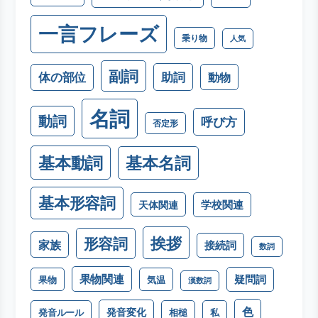
一言フレーズ
乗り物
人気
副詞
助詞
体の部位
動物
名詞
動詞
呼び方
否定形
基本動詞
基本名詞
基本形容詞
学校関連
天体関連
挨拶
形容詞
家族
接続詞
数詞
果物関連
疑問詞
果物
気温
漢数詞
色
発音変化
発音ルール
相槌
私