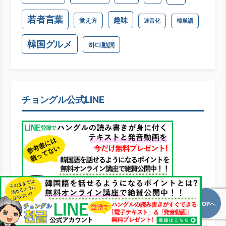
若者言葉
趣味
覚え方
連音化
韓単語
韓国グルメ
하다動詞
チョングル公式LINE
TOPへ