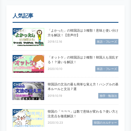
人気記事
「よかった」の韓国語は３種類！意味と使い分け
CHECK
方を解説！【音声付】
2019.12.16
単語・フレーズ
「オットケ」の韓国語は２種類！韓国人も混乱す
CHECK
る！？違いを解説！
2020.10.10
単語・フレーズ
韓国語の文法の最も簡単な覚え方！ハングルの基
CHECK
本ルールと文法７選
2019.10.19
独学・勉強法
韓国の「ㅋㅋㅋ」は数で意味が変わる？使い方と
CHECK
注意点を徹底解説！
2020.10.23
韓国のカルチャー