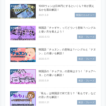
1000ウォンは日本円にするといくら？何が買え
CHECK
るかを面白解説！
2021.5.9
韓国のカルチャー
韓国語「チャギヤ」ってどういう意味？ハングル
CHECK
と使い方を覚えよう！
2020.5.13
単語・フレーズ
韓国語「チョヌン」の意味は？ハングルと「ナヌ
CHECK
ン」との違いも解説！
2020.5.11
単語・フレーズ
韓国語の「チョアヨ」の意味は２つ！「チョアヘ
CHECK
ヨ」との違いも解説！
2020.5.9
単語・フレーズ
「私も」は韓国語で何て言う？「私もです」など
CHECK
の言い方も解説！
2020.1.21
単語・フレーズ