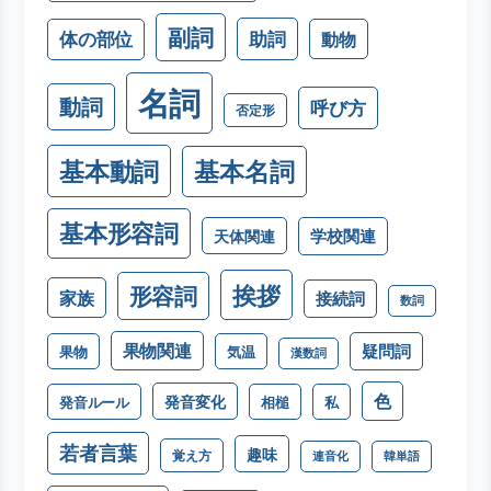
副詞
助詞
体の部位
動物
名詞
動詞
呼び方
否定形
基本動詞
基本名詞
基本形容詞
学校関連
天体関連
挨拶
形容詞
家族
接続詞
数詞
果物関連
疑問詞
果物
気温
漢数詞
色
発音変化
発音ルール
相槌
私
若者言葉
趣味
覚え方
連音化
韓単語