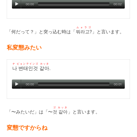
00:00
00:02
ムォラゴ
「何だって？」と突っ込む時は「
뭐라고?
」と言います。
私変態みたい
ナ ピョンテインゴ カッタ
나 변태인것 같아
.
00:00
00:01
ゴ カッタ
「〜みたいだ」は「〜
것 같아
」と言います。
変態ですからね