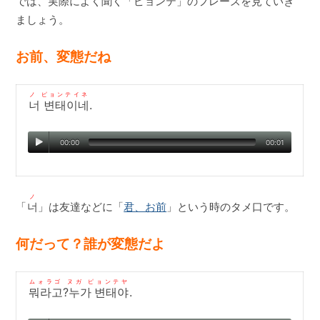
では、実際によく聞く「ピョンテ」のフレーズを見ていき
ましょう。
お前、変態だね
ノ ピョンテイネ
너 변태이네
.
00:00
00:01
ノ
「
너
」は友達などに「
君、お前
」という時のタメ口です。
何だって？誰が変態だよ
ムォラゴ ヌガ ピョンテヤ
뭐라고?누가 변태야
.