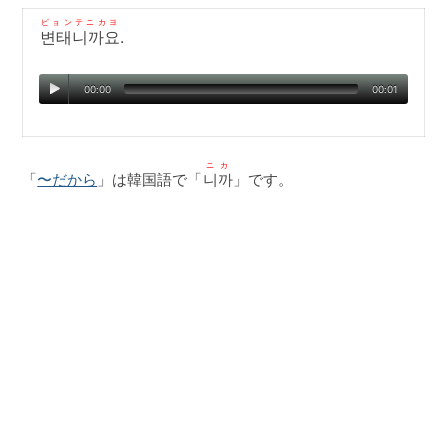
ピョンテニカヨ
변태니까요
.
00:00
00:01
ニカ
「
〜だから
」は韓国語で「
니까
」です。