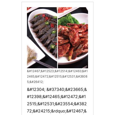
&#12467;&#12523;&#12514;&#12463;&#1
2465;&#12472;&#12515;&#12531;&#2608
5;&#26412;
&#12304; &#37340;&#23665;&
#12398;&#12465;&#12472;&#1
2515;&#12531;&#23554;&#382
72;&#24215;&rdquo;&#12467;&