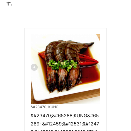
す。
&#23470; KUNG
&#23470;&#65288;KUNG&#65
289; &#12459;&#12531;&#1247