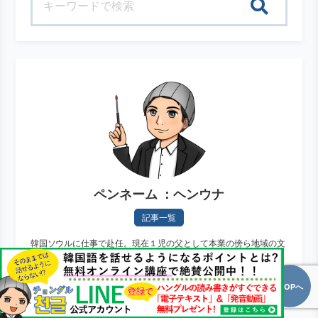
検索
ペンネーム ：ヘンウナ
記事一覧
韓国ソウルに仕事で赴任。現在１児の父として本業の傍ら地域の文
化センター内で韓国語教室を運営。空き時間を利用して翻訳業務も
手がける。目標は最も分かりやすく役に立つ韓国語の勉強方法を発
信する事。
TOPへ