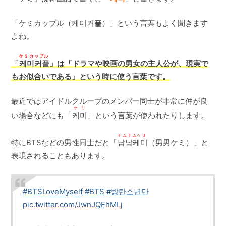
「ケミカップル（케미커플）」という言葉もよく聞きます
よね。
ケミカップル
「
케미커플
」は「ドラマや映画の男女の主人公が、現実で
もお似合いである」という時に使う言葉です。
最近ではアイドルグループのメンバー同士が非常に仲が良
ケミ
い場合などにも「
케미
」という言葉が使われたりします。
ナムナムケミ
特にBTSなどの男性同士だと「
남남케미
（男男ケミ）」と
表現されることもあります。
#BTSLoveMyself
#BTS
#방탄소년단
pic.twitter.com/JwnJQFhMLj