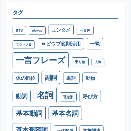
タグ
エンタメ
BTS
ヘヨ体
pickup
一覧
ㅂピウプ変則活用
マシッソヨ
一言フレーズ
乗り物
人気
副詞
助詞
体の部位
動物
名詞
動詞
呼び方
否定形
基本動詞
基本名詞
基本形容詞