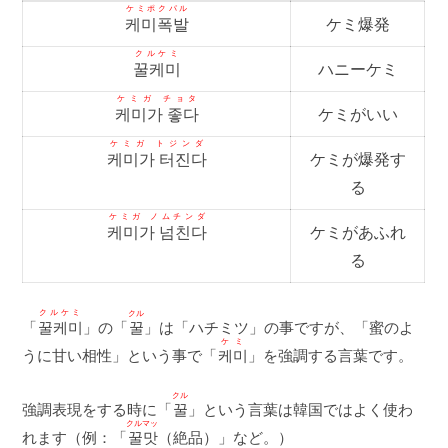
ケミポクパル
케미폭발
ケミ爆発
クルケミ
꿀케미
ハニーケミ
ケミガ チョタ
케미가 좋다
ケミがいい
ケミガ トジンダ
케미가 터진다
ケミが爆発す
る
ケミガ ノムチンダ
케미가 넘친다
ケミがあふれ
る
クルケミ
クル
꿀케미
「
」の「
꿀
」は「ハチミツ」の事ですが、「蜜のよ
ケミ
うに甘い相性」という事で「
케미
」を強調する言葉です。
クル
強調表現をする時に「
꿀
」という言葉は韓国ではよく使わ
クルマッ
れます（例：「
꿀맛
（絶品）」など。）