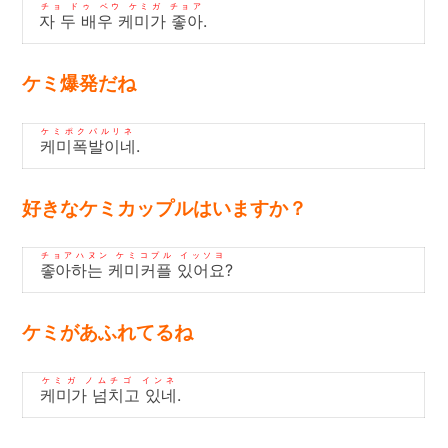
チョ ドゥ ベウ ケミガ チョア
자 두 배우 케미가 좋아
.
ケミ爆発だね
ケミポクパルリネ
케미폭발이네
.
好きなケミカップルはいますか？
チョアハヌン ケミコプル イッソヨ
좋아하는 케미커플 있어요
?
ケミがあふれてるね
ケミガ ノムチゴ インネ
케미가 넘치고 있네
.