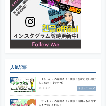
人気記事
「よかった」の韓国語は３種類！意味と使い分け
CHECK
方を解説！【音声付】
2019.12.16
単語・フレーズ
「オットケ」の韓国語は２種類！韓国人も混乱す
CHECK
る！？違いを解説！