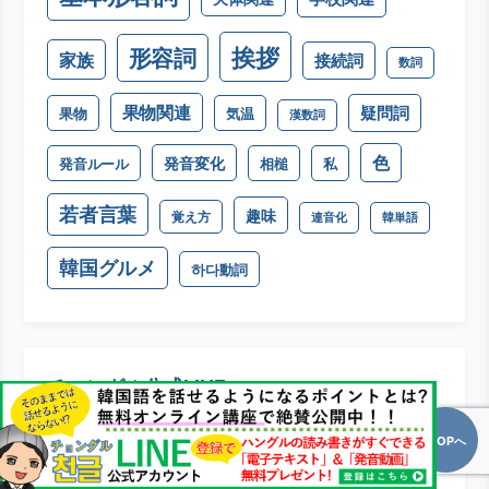
学校関連
天体関連
挨拶
形容詞
家族
接続詞
数詞
果物関連
疑問詞
果物
気温
漢数詞
色
発音変化
発音ルール
相槌
私
若者言葉
趣味
覚え方
連音化
韓単語
韓国グルメ
하다動詞
チョングル公式LINE
TOPへ