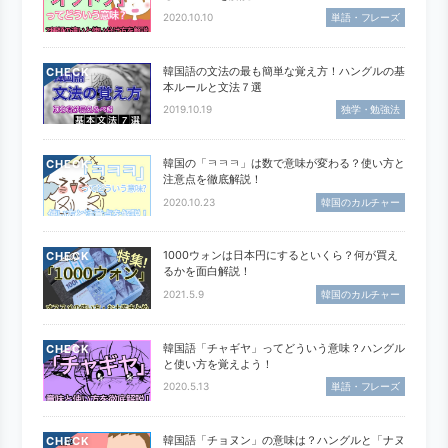
2020.10.10
単語・フレーズ
韓国語の文法の最も簡単な覚え方！ハングルの基
CHECK
本ルールと文法７選
2019.10.19
独学・勉強法
韓国の「ㅋㅋㅋ」は数で意味が変わる？使い方と
CHECK
注意点を徹底解説！
2020.10.23
韓国のカルチャー
1000ウォンは日本円にするといくら？何が買え
CHECK
るかを面白解説！
2021.5.9
韓国のカルチャー
韓国語「チャギヤ」ってどういう意味？ハングル
CHECK
と使い方を覚えよう！
2020.5.13
単語・フレーズ
韓国語「チョヌン」の意味は？ハングルと「ナヌ
CHECK