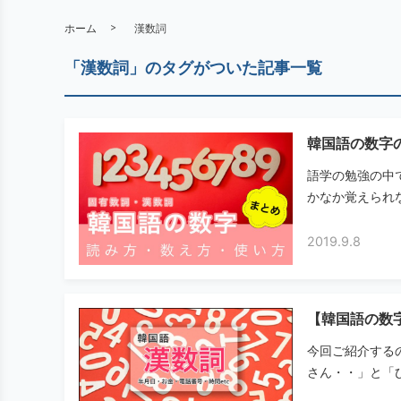
ホーム
漢数詞
「漢数詞」のタグがついた記事一覧
韓国語の数字
語学の勉強の中
かなか覚えられな
2019.9.8
【韓国語の数
今回ご紹介する
さん・・」と「ひ