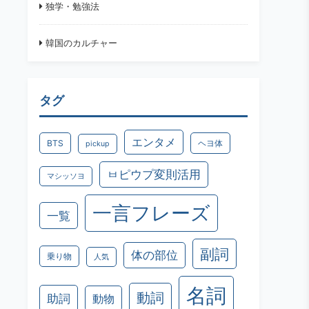
独学・勉強法
韓国のカルチャー
タグ
エンタメ
BTS
ヘヨ体
pickup
ㅂピウプ変則活用
マシッソヨ
一言フレーズ
一覧
副詞
体の部位
乗り物
人気
名詞
動詞
助詞
動物