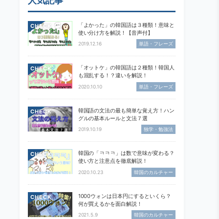
人気記事
「よかった」の韓国語は３種類！意味と
CHECK
使い分け方を解説！【音声付】
2019.12.16
単語・フレーズ
「オットケ」の韓国語は２種類！韓国人
CHECK
も混乱する！？違いを解説！
2020.10.10
単語・フレーズ
韓国語の文法の最も簡単な覚え方！ハン
CHECK
グルの基本ルールと文法７選
2019.10.19
独学・勉強法
韓国の「ㅋㅋㅋ」は数で意味が変わる？
CHECK
使い方と注意点を徹底解説！
2020.10.23
韓国のカルチャー
1000ウォンは日本円にするといくら？
CHECK
何が買えるかを面白解説！
2021.5.9
韓国のカルチャー