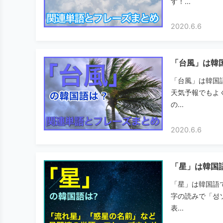
す！...
2020.6.6
「台風」は韓
「台風」は韓国
天気予報でもよ
の...
2020.6.6
「星」は韓国
「星」は韓国語
字の読みで「성
表...