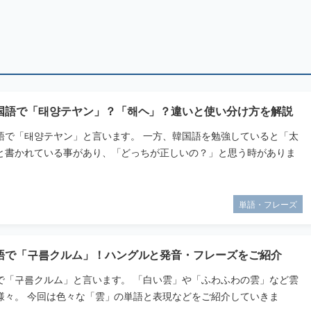
国語で「태양テヤン」？「해ヘ」？違いと使い分け方を解説
語で「태양テヤン」と言います。 一方、韓国語を勉強していると「太
と書かれている事があり、「どっちが正しいの？」と思う時がありま
単語・フレーズ
語で「구름クルム」！ハングルと発音・フレーズをご紹介
で「구름クルム」と言います。 「白い雲」や「ふわふわの雲」など雲
様々。 今回は色々な「雲」の単語と表現などをご紹介していきま