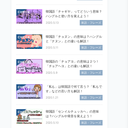
韓国語「チャギヤ」ってどういう意味？
CHECK
ハングルと使い方を覚えよう！
2020.5.13
単語・フレーズ
韓国語「チョヌン」の意味は？ハングル
CHECK
と「ナヌン」との違いも解説！
2020.5.11
単語・フレーズ
韓国語の「チョアヨ」の意味は２つ！
CHECK
「チョアヘヨ」との違いも解説！
2020.5.9
単語・フレーズ
「私も」は韓国語で何て言う？「私もで
CHECK
す」などの言い方も解説！
2020.1.21
単語・フレーズ
韓国語「センイルチュッカヘ」の意味
CHECK
は？ハングルや発音を覚えよう！
2020.5.10
単語・フレーズ