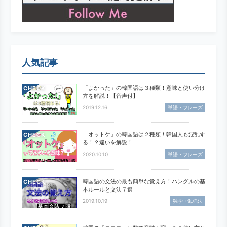
人気記事
「よかった」の韓国語は３種類！意味と使い分け
CHECK
方を解説！【音声付】
2019.12.16
単語・フレーズ
「オットケ」の韓国語は２種類！韓国人も混乱す
CHECK
る！？違いを解説！
2020.10.10
単語・フレーズ
韓国語の文法の最も簡単な覚え方！ハングルの基
CHECK
本ルールと文法７選
2019.10.19
独学・勉強法