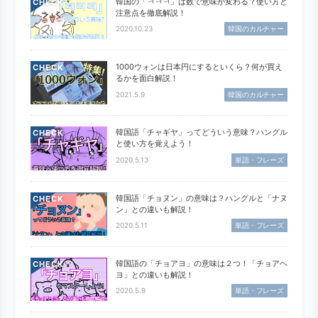
韓国の「ㅋㅋㅋ」は数で意味が変わる？使い方と
CHECK
注意点を徹底解説！
2020.10.23
韓国のカルチャー
1000ウォンは日本円にするといくら？何が買え
CHECK
るかを面白解説！
2021.5.9
韓国のカルチャー
韓国語「チャギヤ」ってどういう意味？ハングル
CHECK
と使い方を覚えよう！
2020.5.13
単語・フレーズ
韓国語「チョヌン」の意味は？ハングルと「ナヌ
CHECK
ン」との違いも解説！
2020.5.11
単語・フレーズ
韓国語の「チョアヨ」の意味は２つ！「チョアヘ
CHECK
ヨ」との違いも解説！
2020.5.9
単語・フレーズ