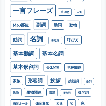
一言フレーズ
乗り物
人気
副詞
助詞
体の部位
動物
名詞
動詞
呼び方
否定形
基本動詞
基本名詞
基本形容詞
学校関連
天体関連
挨拶
形容詞
家族
接続詞
数詞
果物関連
疑問詞
果物
気温
漢数詞
色
発音変化
発音ルール
相槌
私