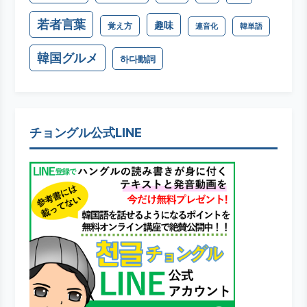
若者言葉
趣味
覚え方
連音化
韓単語
韓国グルメ
하다動詞
チョングル公式LINE