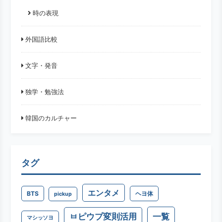
時の表現
外国語比較
文字・発音
独学・勉強法
韓国のカルチャー
タグ
エンタメ
BTS
ヘヨ体
pickup
一覧
ㅂピウプ変則活用
マシッソヨ