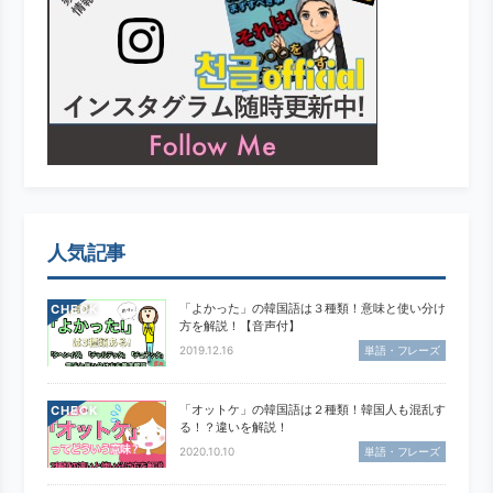
人気記事
「よかった」の韓国語は３種類！意味と使い分け
CHECK
方を解説！【音声付】
2019.12.16
単語・フレーズ
「オットケ」の韓国語は２種類！韓国人も混乱す
CHECK
る！？違いを解説！
2020.10.10
単語・フレーズ