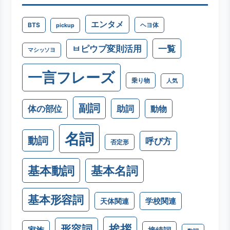
エンタメ
BTS
ヘヨ体
pickup
一覧
ㅂピウプ変則活用
マシッソヨ
一言フレーズ
乗り物
人気
副詞
助詞
体の部位
動物
名詞
動詞
呼び方
否定形
基本動詞
基本名詞
基本形容詞
学校関連
天体関連
挨拶
形容詞