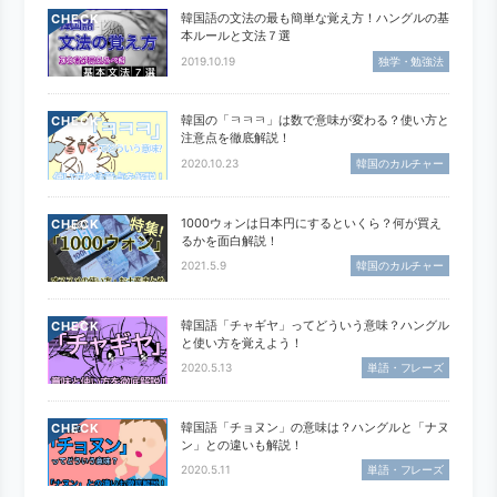
韓国語の文法の最も簡単な覚え方！ハングルの基
CHECK
本ルールと文法７選
2019.10.19
独学・勉強法
韓国の「ㅋㅋㅋ」は数で意味が変わる？使い方と
CHECK
注意点を徹底解説！
2020.10.23
韓国のカルチャー
1000ウォンは日本円にするといくら？何が買え
CHECK
るかを面白解説！
2021.5.9
韓国のカルチャー
韓国語「チャギヤ」ってどういう意味？ハングル
CHECK
と使い方を覚えよう！
2020.5.13
単語・フレーズ
韓国語「チョヌン」の意味は？ハングルと「ナヌ
CHECK
ン」との違いも解説！
2020.5.11
単語・フレーズ