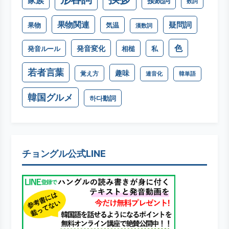
家族
接続詞
数詞
果物関連
疑問詞
果物
気温
漢数詞
色
発音変化
発音ルール
相槌
私
若者言葉
趣味
覚え方
連音化
韓単語
韓国グルメ
하다動詞
チョングル公式LINE